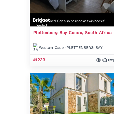
Bridgot
Plettenberg Bay Condo, South Africa
Western Cape (PLETTENBERG BAY)
#1223
0
3