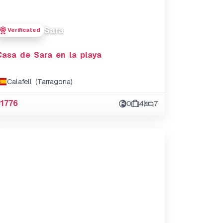
Sara
Verificated
Casa de Sara en la playa
Calafell (Tarragona)
#1776
0
4
7