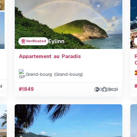
Eylinn
Verificated
Appartement au Paradis
Grand-bourg (Grand-bourg)
4
#1849
0
3
9