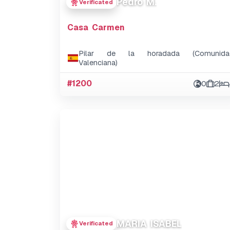
Pedro M.
Verificated
Casa Carmen
Pilar de la horadada (Comunida
Valenciana)
#1200
0
2
MARIA ISABEL
Verificated