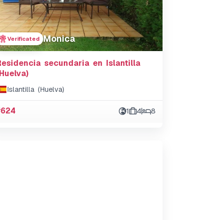
Monica
Verificated
Residencia secundaria en Islantilla
(Huelva)
Islantilla (Huelva)
#624
1
4
8