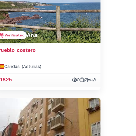
Ana
Verificated
Pueblo costero
Candás (Asturias)
#1825
0
2
8