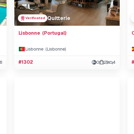
Quitterie
Verificated
Lisbonne (Portugal)
Lisbonne (Lisbonne)
6
#1302
0
2
4