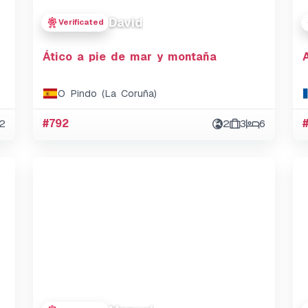
David
Verificated
Ático a pie de mar y montaña
O Pindo (La Coruña)
2
#792
2
3
6