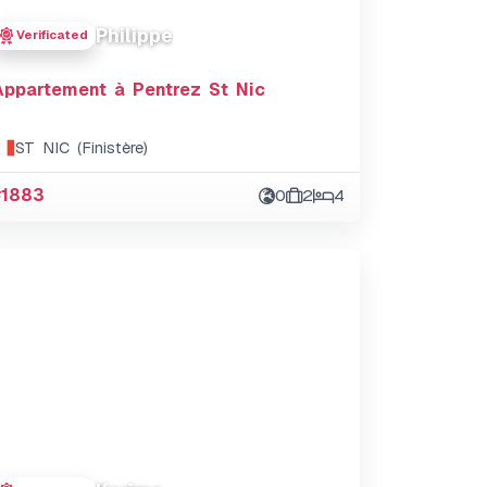
Philippe
Verificated
Appartement à Pentrez St Nic
ST NIC (Finistère)
#1883
0
2
4