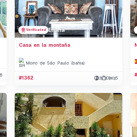
Eliana
Verificated
Casa en la montaña
Morro de São Paulo (bahia)
6
#1362
3
0
5