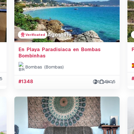
Agostina
Verificated
En Playa Paradisíaca en Bombas
Bombinhas
Bombas (Bombas)
5
#1348
1
4
5