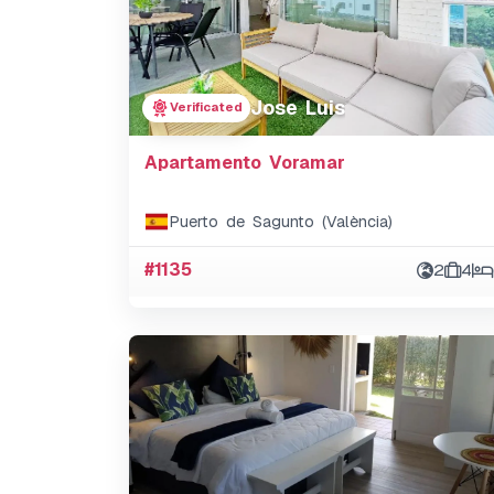
Jose Luis
Verificated
Apartamento Voramar
Puerto de Sagunto (València)
#1135
2
4