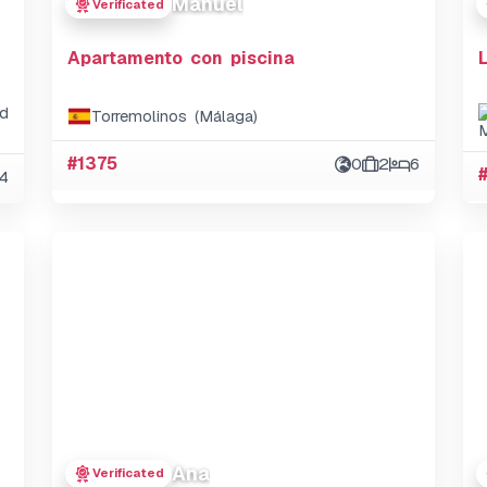
Manuel
Verificated
Apartamento con piscina
d
Torremolinos (Málaga)
#1375
0
2
6
4
Ana
Verificated