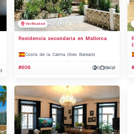
Holger
Verificated
Residencia secundaria en Mallorca
Costa de la Calma (Illes Balears)
#606
0
6
9
3