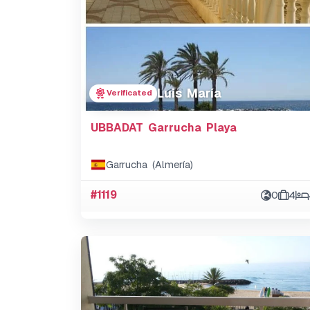
Luis María
Verificated
UBBADAT Garrucha Playa
Garrucha (Almería)
#1119
0
4