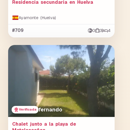
Residencia secundaria en Huelva
Ayamonte (Huelva)
#709
0
3
4
fernando
Verificada
Chalet junto a la playa de