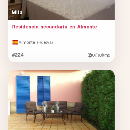
Mila
Residencia secundaria en Almonte
Almonte (Huelva)
#224
0
0
8