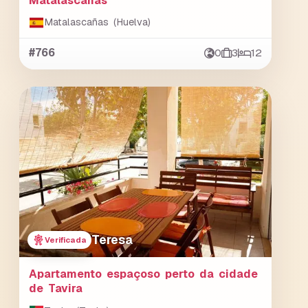
Matalascañas
Matalascañas (Huelva)
#766
0
3
12
Teresa
Verificada
Apartamento espaçoso perto da cidade
de Tavira