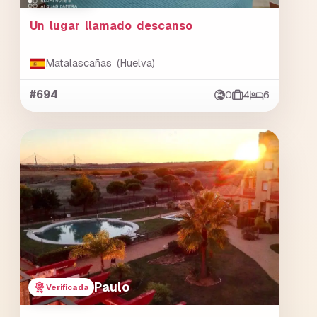
Un lugar llamado descanso
Matalascañas (Huelva)
#694
0
4
6
Paulo
Verificada