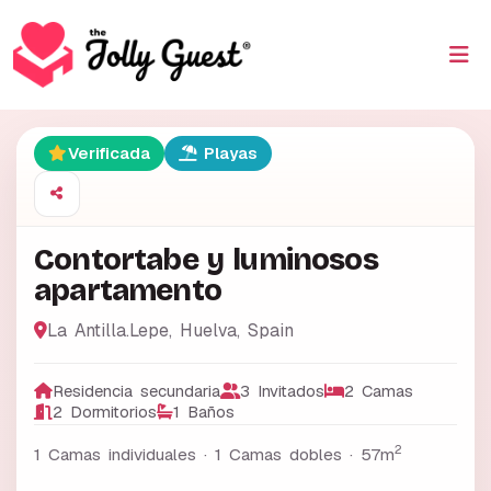
Verificada
Playas
Contortabe y luminosos
apartamento
La Antilla.Lepe
,
Huelva
,
Spain
Residencia secundaria
3 Invitados
2 Camas
2 Dormitorios
1 Baños
2
1 Camas individuales · 1 Camas dobles ·
57m