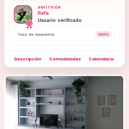
ANFITRIÓN
Rafa
Usuario verificado
100%
Tasa de respuesta
Descripción
Comodidades
Calendario
Fo