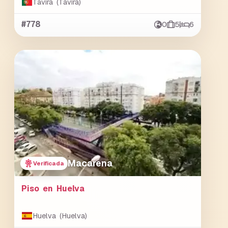
Tavira (Tavira)
#778
0
5
6
Macarena
Verificada
Piso en Huelva
Huelva (Huelva)