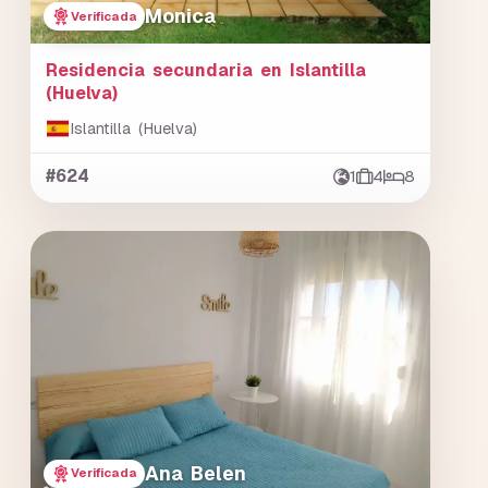
Monica
Verificada
Residencia secundaria en Islantilla
(Huelva)
Islantilla (Huelva)
#624
1
4
8
Ana Belen
Verificada