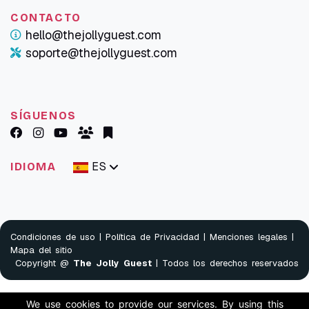
CONTACTO
hello@thejollyguest.com
soporte@thejollyguest.com
SÍGUENOS
ES
IDIOMA
Condiciones de uso
|
Política de Privacidad
|
Menciones legales
|
Mapa del sitio
Copyright @
The Jolly Guest
| Todos los derechos reservados
We use cookies to provide our services. By using this