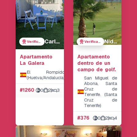
Carlos
Nidia
Verificada
Verificada
Apartamento
Apartamento
La Galera
dentro de un
campo de golf.
El Rompido
(Huelva/Andalucía)
San Miguel de
Abona, Santa
Cruz de
#1260
0
2
3
Tenerife. (Santa
Cruz de
Tenerife)
#376
0
2
4