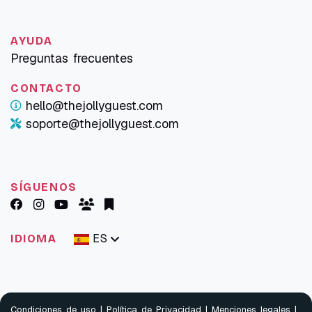
AYUDA
Preguntas frecuentes
CONTACTO
hello@thejollyguest.com
soporte@thejollyguest.com
SÍGUENOS
ES
IDIOMA
Condiciones de uso
|
Política de Privacidad
|
Menciones legales
|