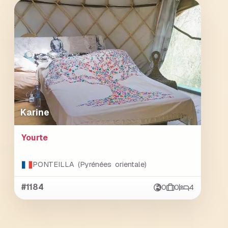
Karine
Yourte
PONTEILLA (Pyrénées orientale)
#1184
0
0
4