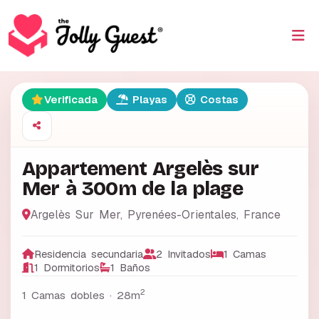
Verificada
Playas
Costas
Appartement Argelès sur
Mer à 300m de la plage
Argelès Sur Mer
,
Pyrenées-Orientales
,
France
Residencia secundaria
2 Invitados
1 Camas
1 Dormitorios
1 Baños
2
1 Camas dobles ·
28m