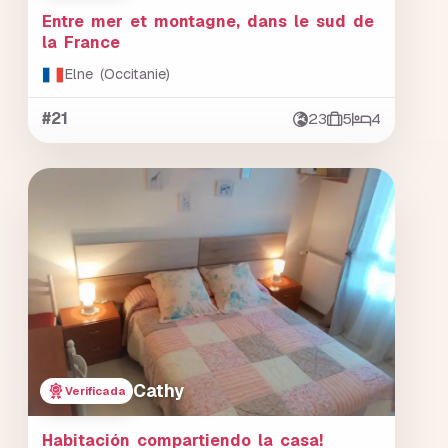
Entre mer et montagne, dans le sud de
la France
Elne (Occitanie)
#21
23
5
4
Cathy
Verificada
Habitación compartiendo la casa!