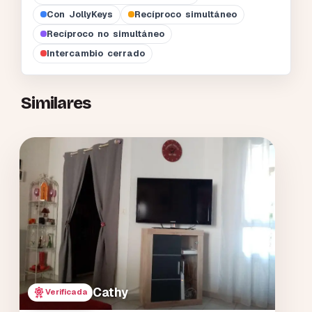
Con JollyKeys
Recíproco simultáneo
Recíproco no simultáneo
Intercambio cerrado
Similares
Cathy
Verificada