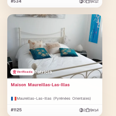
#534
0
1
2
Patricia
Verificada
Maison Maureillas-Las-Illas
Maureillas-Las-Illas (Pyrénées Orientales)
#1125
2
1
4