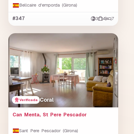
Bellcaire d'emporda (Girona)
#347
3
4
7
Coral
Verificada
Can Menta, St Pere Pescador
Sant Pere Pescador (Girona)