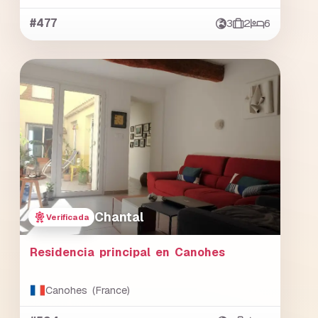
#477
3
2
6
Chantal
Verificada
Residencia principal en Canohes
Canohes (France)