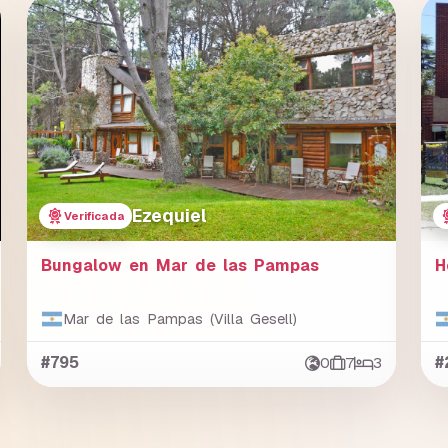
Ezequiel
Verificada
Bungalow en Mar de las Pampas
H
Mar de las Pampas (Villa Gesell)
#795
0
7
3
#