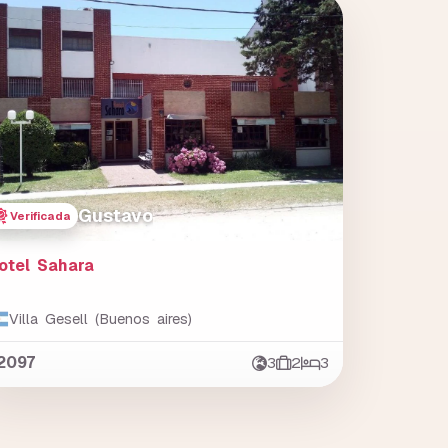
Gustavo
Verificada
otel Sahara
Villa Gesell (Buenos aires)
2097
3
2
3