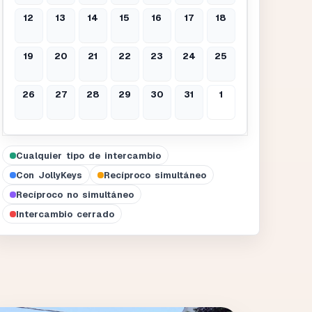
12
13
14
15
16
17
18
19
20
21
22
23
24
25
26
27
28
29
30
31
1
Cualquier tipo de intercambio
Con JollyKeys
Recíproco simultáneo
Recíproco no simultáneo
Intercambio cerrado