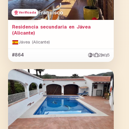
Francisco
Verificada
Residencia secundaria en Jávea
(Alicante)
Jávea (Alicante)
#864
1
2
5