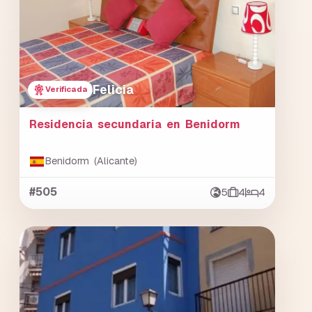
Felicia
Verificada
Residencia secundaria en Benidorm
Benidorm (Alicante)
#505
5
4
4