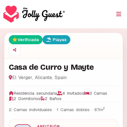
Verificada
Playas
Casa de Curro y Mayte
El Verger
,
Alicante
,
Spain
Residencia secundaria
4 Invitados
3 Camas
2 Dormitorios
2 Baños
2
2 Camas individuales · 1 Camas dobles ·
67m
ANFITRIÓN