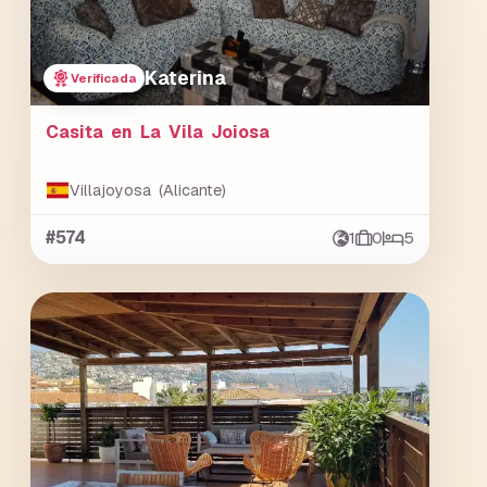
Katerina
Verificada
Casita en La Vila Joiosa
Villajoyosa (Alicante)
#574
1
0
5