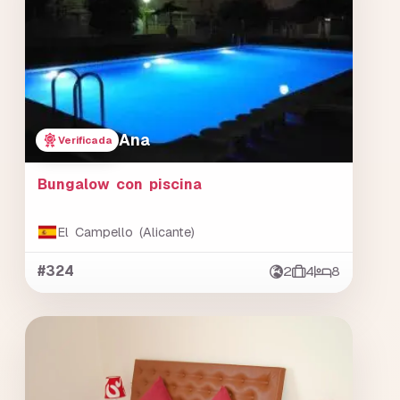
Ana
Verificada
Bungalow con piscina
El Campello (Alicante)
#324
2
4
8