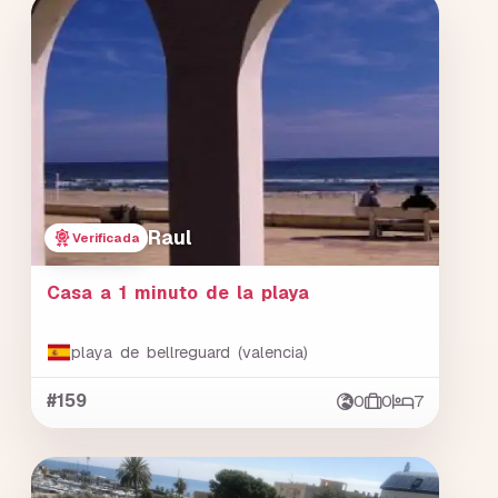
Raul
Verificada
Casa a 1 minuto de la playa
playa de bellreguard (valencia)
#159
0
0
7