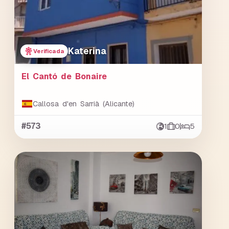
Katerina
Verificada
El Cantó de Bonaire
Callosa d'en Sarrià (Alicante)
#573
1
0
5