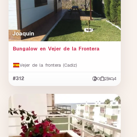
Joaquin
Bungalow en Vejer de la Frontera
Vejer de la frontera (Cadiz)
#312
0
2
4