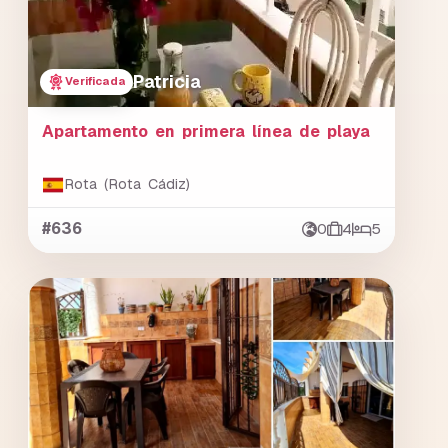
Patricia
Verificada
Apartamento en primera línea de playa
Rota (Rota Cádiz)
#636
0
4
5