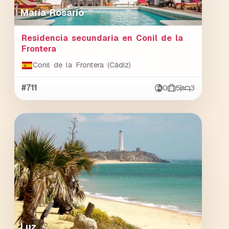
María Rosario
Residencia secundaria en Conil de la
Frontera
Conil de la Frontera (Cádiz)
#711
0
5
3
Luz