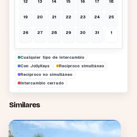
12
13
14
15
16
17
18
19
20
21
22
23
24
25
26
27
28
29
30
31
1
Cualquier tipo de intercambio
Con JollyKeys
Recíproco simultáneo
Recíproco no simultáneo
Intercambio cerrado
Similares