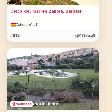
Cerca del mar en Zahora. Barbate
Zahora (Cádiz)
#813
0
4
5
maria jesus
Verificada