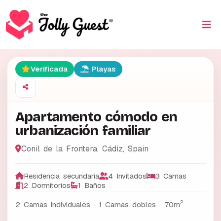
Verificada
Playas
Apartamento cómodo en
urbanización familiar
Conil de la Frontera
,
Cádiz
,
Spain
Residencia secundaria
4 Invitados
3 Camas
2 Dormitorios
1 Baños
2
2 Camas individuales · 1 Camas dobles ·
70m