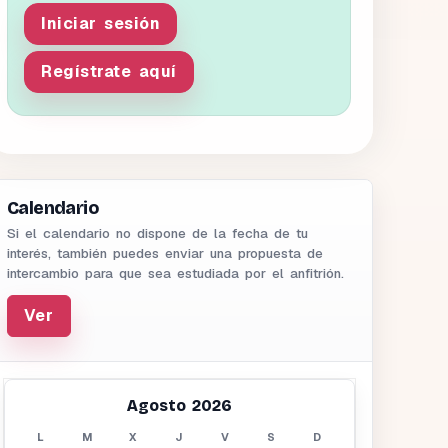
Iniciar sesión
Regístrate aquí
Calendario
Si el calendario no dispone de la fecha de tu
interés, también puedes enviar una propuesta de
intercambio para que sea estudiada por el anfitrión.
Ver
Agosto 2026
L
M
X
J
V
S
D