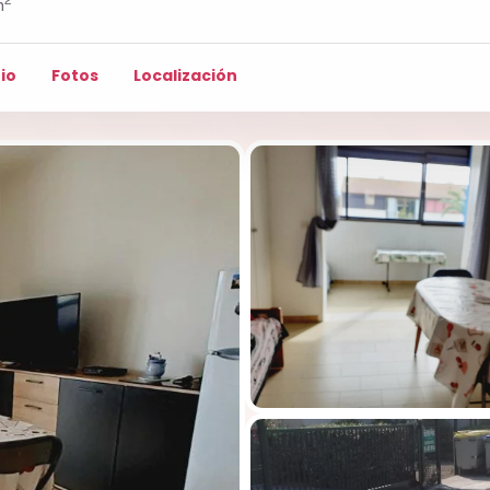
m
io
Fotos
Localización