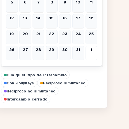
5
6
7
8
9
10
11
12
13
14
15
16
17
18
19
20
21
22
23
24
25
26
27
28
29
30
31
1
Cualquier tipo de intercambio
Con JollyKeys
Recíproco simultáneo
Recíproco no simultáneo
Intercambio cerrado