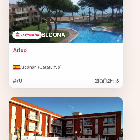
BEGOÑA
Verificada
Atico
Alcanar (Catalunya)
#70
0
2
6