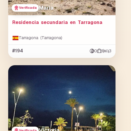
María
Verificada
Residencia secundaria en Tarragona
Tarragona (Tarragona)
#194
0
1
3
Victoria
Verificada