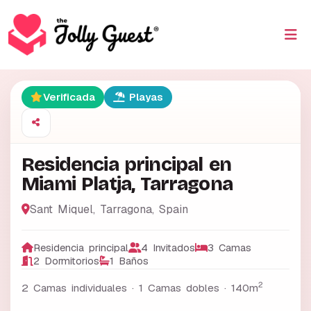
Verificada
Playas
Residencia principal en
Miami Platja, Tarragona
Sant Miquel
,
Tarragona
,
Spain
Residencia principal
4 Invitados
3 Camas
2 Dormitorios
1 Baños
2
2 Camas individuales · 1 Camas dobles ·
140m