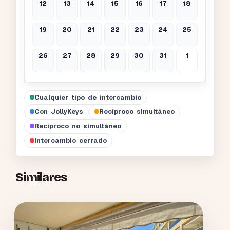
12
13
14
15
16
17
18
19
20
21
22
23
24
25
26
27
28
29
30
31
1
Cualquier tipo de intercambio
Con JollyKeys
Recíproco simultáneo
Recíproco no simultáneo
Intercambio cerrado
Similares