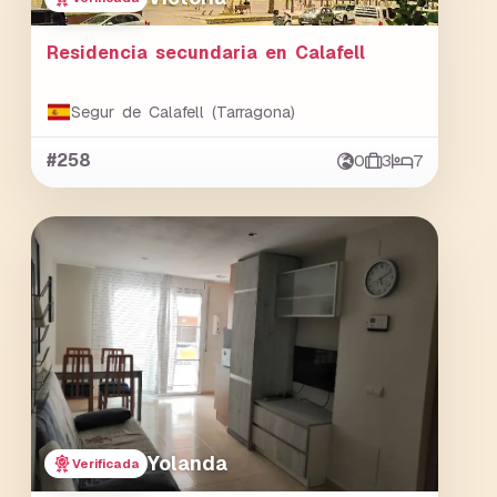
Residencia secundaria en Calafell
Segur de Calafell (Tarragona)
#258
0
3
7
Yolanda
Verificada