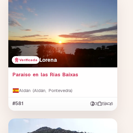
Lorena
Verificada
Paraíso en las Rías Baixas
Aldán (Aldán, Pontevedra)
#581
3
5
6