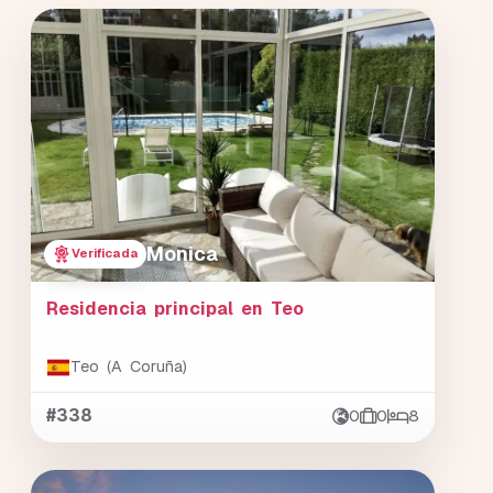
Monica
Verificada
Residencia principal en Teo
Teo (A Coruña)
#338
0
0
8