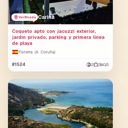
Carina
Verificada
Coqueto apto con jacuzzi exterior,
jardín privado, parking y primera linea
de playa
Fisterra (A Coruña)
#1524
2
3
5