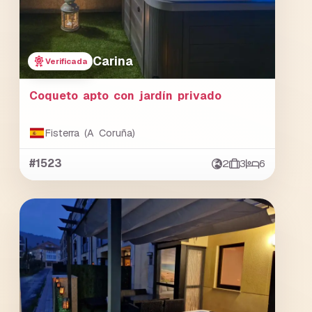
Carina
Verificada
Coqueto apto con jardín privado
Fisterra (A Coruña)
#1523
2
3
6