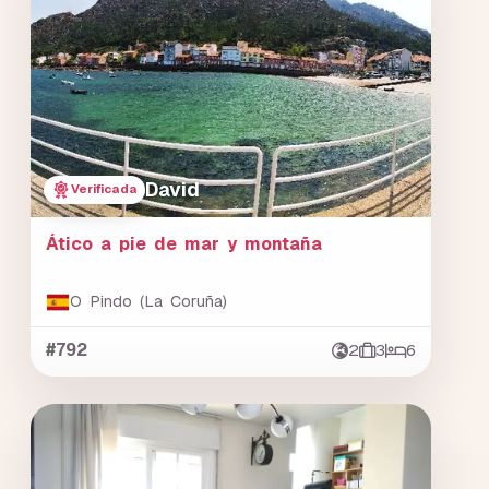
David
Verificada
Ático a pie de mar y montaña
O Pindo (La Coruña)
#792
2
3
6