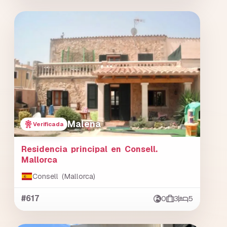
Malena
Verificada
Residencia principal en Consell.
Mallorca
Consell (Mallorca)
#617
0
3
5