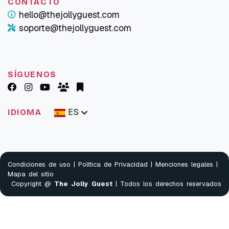
CONTACTO
hello@thejollyguest.com
soporte@thejollyguest.com
SÍGUENOS
ES
IDIOMA
Condiciones de uso
|
Política de Privacidad
|
Menciones legales
|
Mapa del sitio
Copyright @
The Jolly Guest
| Todos los derechos reservados