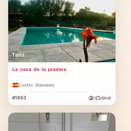
Tami
La casa de la pradera
Costitx (Baleares)
#1863
0
4
6