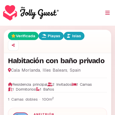
Verificada
Playas
Islas
Habitación con baño privado
Cala Morlanda
,
Illes Balears
,
Spain
Residencia principal
2 Invitados
1 Camas
1 Dormitorios
1 Baños
2
1 Camas dobles ·
100m
ANFITRIÓN