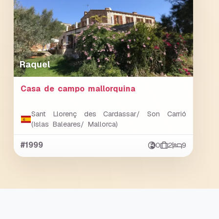
Raquel
Casa de campo mallorquina
Sant Llorenç des Cardassar/ Son Carrió
(Islas Baleares/ Mallorca)
#1999
0
2
9