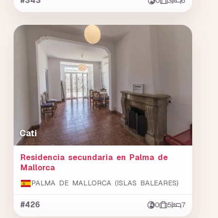
#343
0
3
6
Cati
Residencia secundaria en Palma de
Mallorca
PALMA DE MALLORCA (ISLAS BALEARES)
#426
0
5
7