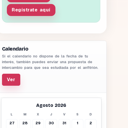
Regístrate aquí
Calendario
Si el calendario no dispone de la fecha de tu
interés, también puedes enviar una propuesta de
intercambio para que sea estudiada por el anfitrión.
Ver
Agosto 2026
L
M
X
J
V
S
D
27
28
29
30
31
1
2