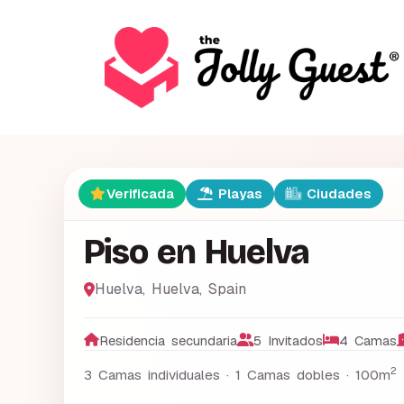
Verificada
Playas
Ciudades
Piso en Huelva
Huelva
,
Huelva
,
Spain
Residencia secundaria
5 Invitados
4 Camas
2
3 Camas individuales · 1 Camas dobles ·
100m