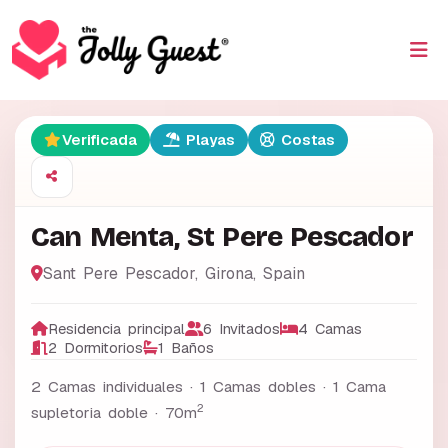
Verificada
Playas
Costas
Can Menta, St Pere Pescador
Sant Pere Pescador
,
Girona
,
Spain
Residencia principal
6 Invitados
4 Camas
2 Dormitorios
1 Baños
2 Camas individuales · 1 Camas dobles · 1 Cama
2
supletoria doble ·
70m