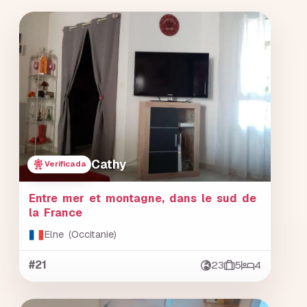
Cathy
Verificada
Entre mer et montagne, dans le sud de
la France
Elne (Occitanie)
#21
23
5
4