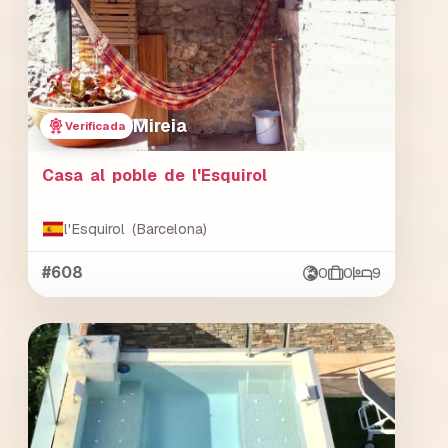
Mireia
Verificada
Casa al poble de l'Esquirol
l'Esquirol (Barcelona)
#608
0
0
9