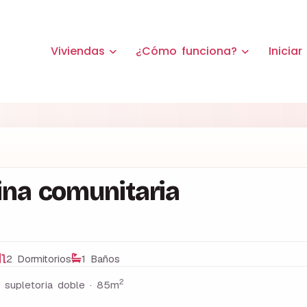
Viviendas
¿Cómo funciona?
Iniciar
ina comunitaria
2 Dormitorios
1 Baños
2
 supletoria doble ·
85m