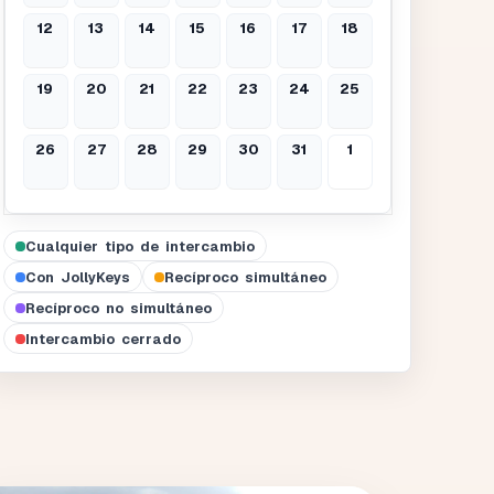
12
13
14
15
16
17
18
19
20
21
22
23
24
25
26
27
28
29
30
31
1
Cualquier tipo de intercambio
Con JollyKeys
Recíproco simultáneo
Recíproco no simultáneo
Intercambio cerrado