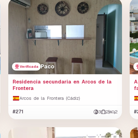
Paco
Verificada
Residencia secundaria en Arcos de la
A
Frontera
f
Arcos de la Frontera (Cádiz)
#271
3
2
2
#