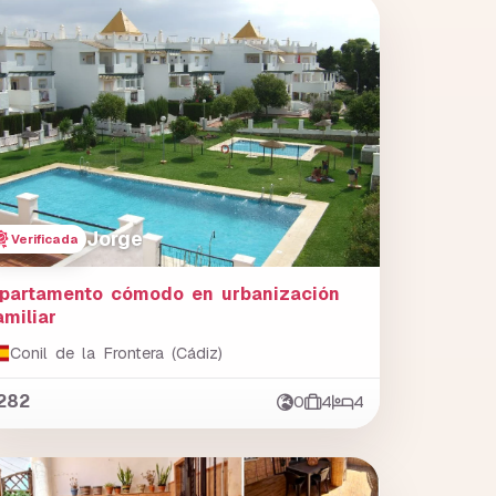
Jorge
Verificada
partamento cómodo en urbanización
amiliar
Conil de la Frontera (Cádiz)
282
0
4
4