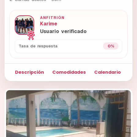
ANFITRIÓN
Karime
Usuario verificado
0%
Tasa de respuesta
Descripción
Comodidades
Calendario
Fo