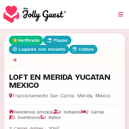
Verificada
Playas
Lugares con encanto
Cultura
LOFT EN MERIDA YUCATAN
MEXICO
Fraccionamiento San Carlos
,
Mérida
,
Mexico
Residencia principal
4 Invitados
2 Camas
1 Dormitorios
1 Baños
2
2 Camas dobles ·
30m