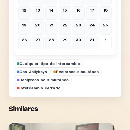
12
13
14
15
16
17
18
19
20
21
22
23
24
25
26
27
28
29
30
31
1
Cualquier tipo de intercambio
Con JollyKeys
Recíproco simultáneo
Recíproco no simultáneo
Intercambio cerrado
Similares