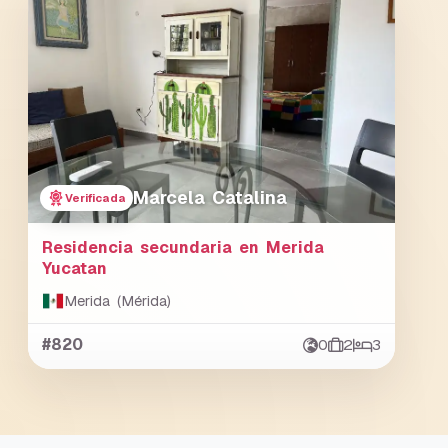
Marcela Catalina
Verificada
Residencia secundaria en Merida
Yucatan
Merida (Mérida)
#820
0
2
3