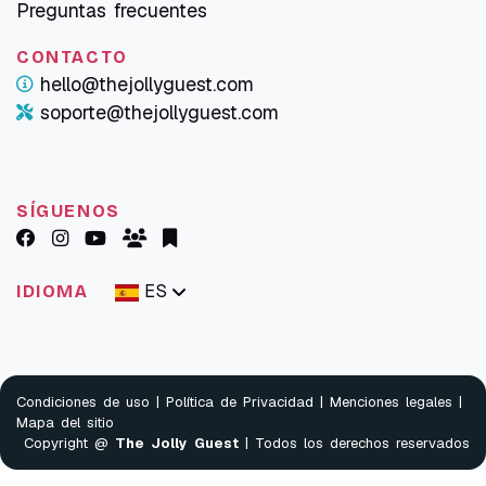
Preguntas frecuentes
CONTACTO
hello@thejollyguest.com
soporte@thejollyguest.com
SÍGUENOS
ES
IDIOMA
Condiciones de uso
|
Política de Privacidad
|
Menciones legales
|
Mapa del sitio
Copyright @
The Jolly Guest
| Todos los derechos reservados