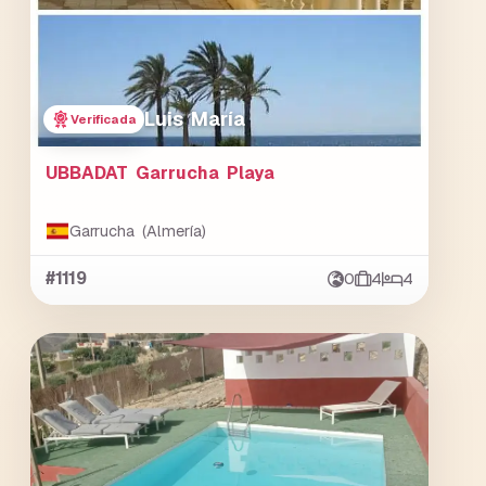
Luis María
Verificada
UBBADAT Garrucha Playa
Garrucha (Almería)
#1119
0
4
4