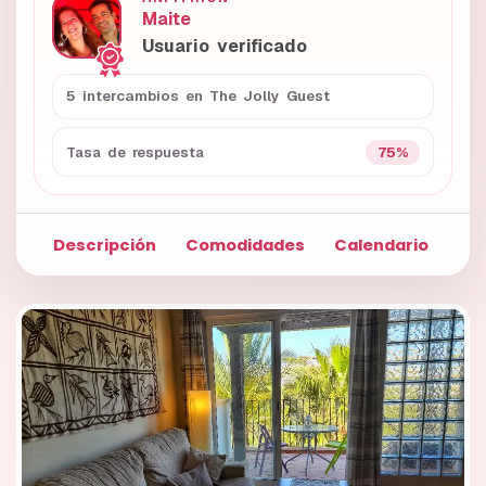
Maite
Usuario verificado
5 intercambios en The Jolly Guest
75%
Tasa de respuesta
Descripción
Comodidades
Calendario
Fo