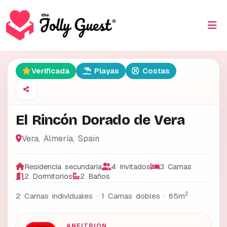
Verificada
Playas
Costas
El Rincón Dorado de Vera
Vera
,
Almería
,
Spain
Residencia secundaria
4 Invitados
3 Camas
2 Dormitorios
2 Baños
2
2 Camas individuales · 1 Camas dobles ·
65m
ANFITRIÓN