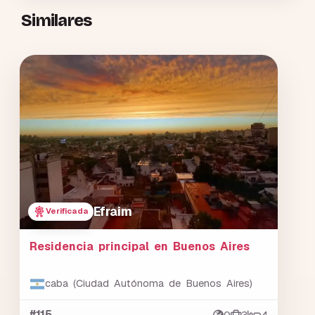
Similares
Efraim
Verificada
Residencia principal en Buenos Aires
caba (Ciudad Autónoma de Buenos Aires)
#115
0
3
4