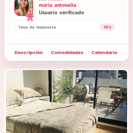
maria antonella
Usuario verificado
15%
Tasa de respuesta
Descripción
Comodidades
Calendario
Fo