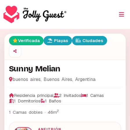
Verificada
Playas
Ciudades
Sunny Melian
buenos aires
,
Buenos Aires
,
Argentina
Residencia principal
2 Invitados
1 Camas
1 Dormitorios
1 Baños
2
1 Camas dobles ·
46m
ANFITRIÓN