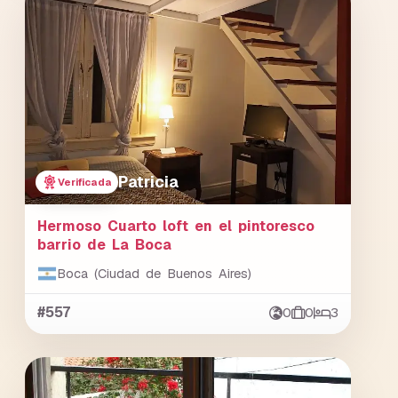
Patricia
Verificada
Hermoso Cuarto loft en el pintoresco
barrio de La Boca
Boca (Ciudad de Buenos Aires)
#557
0
0
3