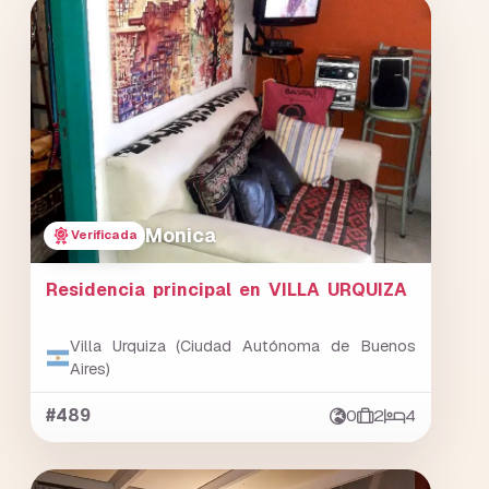
Monica
Verificada
Residencia principal en VILLA URQUIZA
Villa Urquiza (Ciudad Autónoma de Buenos
Aires)
#489
0
2
4