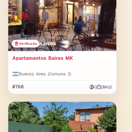
Karina
Verificada
Apartamentos Baires MK
Buenos Aires (Comuna 2)
#768
0
3
2