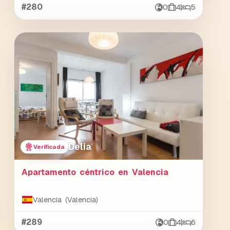
#280
0
4
5
Delia
Verificada
Apartamento céntrico en Valencia
Valencia (Valencia)
#289
0
4
6