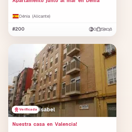
Apartamento junto al mar en Denia
Dénia (Alicante)
#200
0
5
8
Isabel
Verificada
Nuestra casa en Valencia!