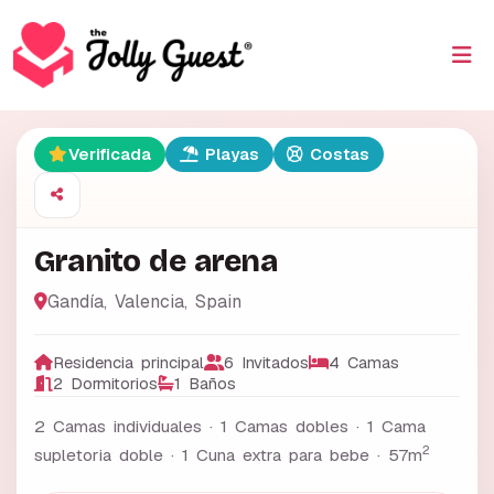
Verificada
Playas
Costas
Granito de arena
Gandía
,
Valencia
,
Spain
Residencia principal
6 Invitados
4 Camas
2 Dormitorios
1 Baños
2 Camas individuales · 1 Camas dobles · 1 Cama
2
supletoria doble · 1 Cuna extra para bebe ·
57m