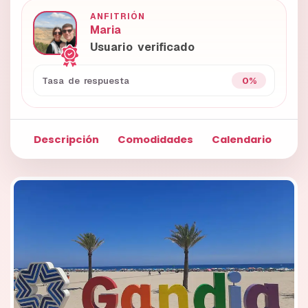
ANFITRIÓN
Maria
Usuario verificado
0%
Tasa de respuesta
Descripción
Comodidades
Calendario
Fo