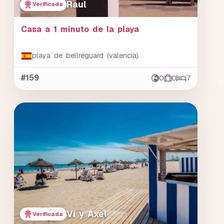
Raul
Verificada
Casa a 1 minuto de la playa
playa de bellreguard (valencia)
#159
0
0
7
Vi y Axel
Verificada