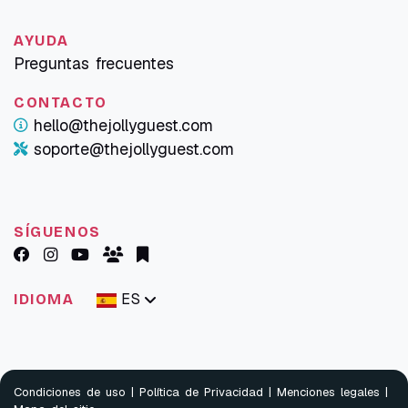
AYUDA
Preguntas frecuentes
CONTACTO
hello@thejollyguest.com
soporte@thejollyguest.com
SÍGUENOS
ES
IDIOMA
Condiciones de uso
|
Política de Privacidad
|
Menciones legales
|