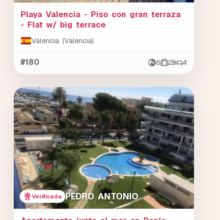
Playa Valencia - Piso con gran terraza
- Flat w/ big terrace
Valencia (Valencia)
#180
8
2
4
PEDRO ANTONIO
Verificada