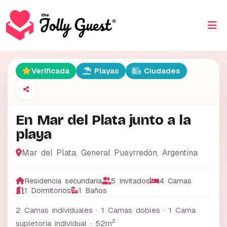
Verificada
Playas
Ciudades
En Mar del Plata junto a la
playa
Mar del Plata
,
General Pueyrredón
,
Argentina
Residencia secundaria
5 Invitados
4 Camas
1 Dormitorios
1 Baños
2 Camas individuales · 1 Camas dobles · 1 Cama
2
supletoria individual ·
52m