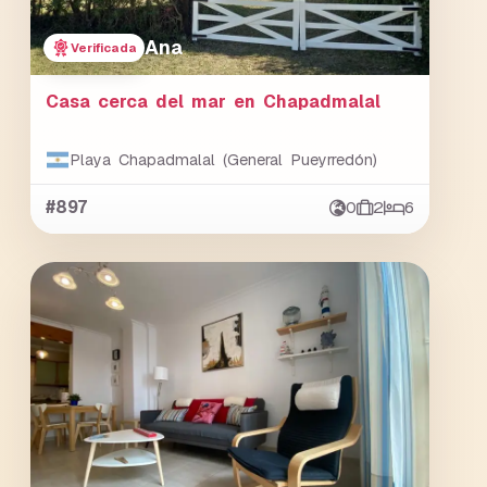
Ana
Verificada
Casa cerca del mar en Chapadmalal
Playa Chapadmalal (General Pueyrredón)
#897
0
2
6