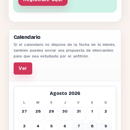
Calendario
Si el calendario no dispone de la fecha de tu interés,
también puedes enviar una propuesta de intercambio
para que sea estudiada por el anfitrión.
Ver
Agosto 2026
L
M
X
J
V
S
D
27
28
29
30
31
1
2
3
4
5
6
7
8
9