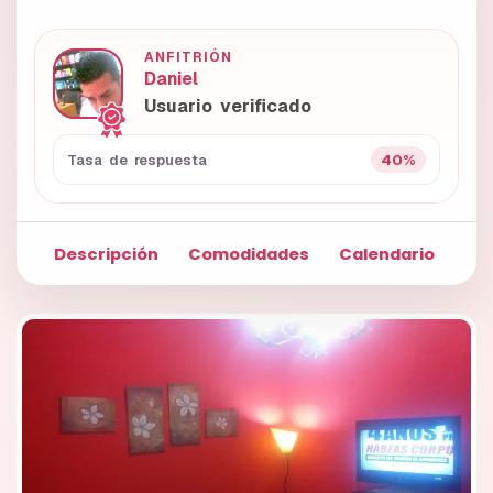
ANFITRIÓN
Daniel
Usuario verificado
40%
Tasa de respuesta
Descripción
Comodidades
Calendario
Fo