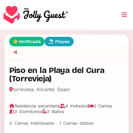
Verificada
Playas
Piso en la Playa del Cura
(Torrevieja)
torrevieja
,
Alicante
,
Spain
Residencia secundaria
4 Invitados
3 Camas
3 Dormitorios
2 Baños
2 Camas individuales · 1 Camas dobles