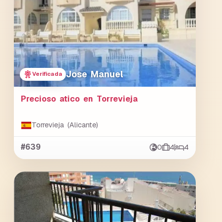
Jose Manuel
Verificada
Precioso atico en Torrevieja
Torrevieja (Alicante)
#639
0
4
4