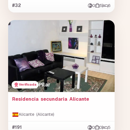
#32
0
5
6
Pilar
Verificada
Residencia secundaria Alicante
Alicante (Alicante)
#191
0
0
5