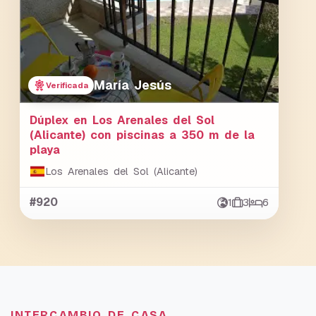
María Jesús
Verificada
Dúplex en Los Arenales del Sol
(Alicante) con piscinas a 350 m de la
playa
Los Arenales del Sol (Alicante)
#920
1
3
6
INTERCAMBIO DE CASA