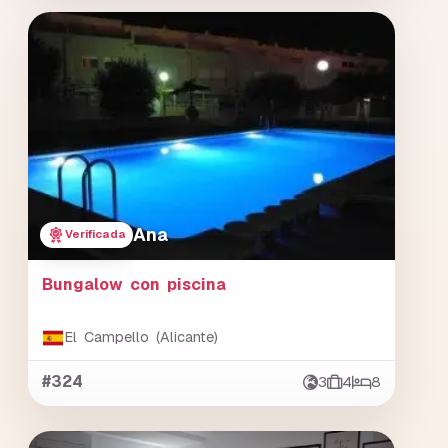
Ana
Verificada
Bungalow con piscina
El Campello (Alicante)
#324
3
4
8