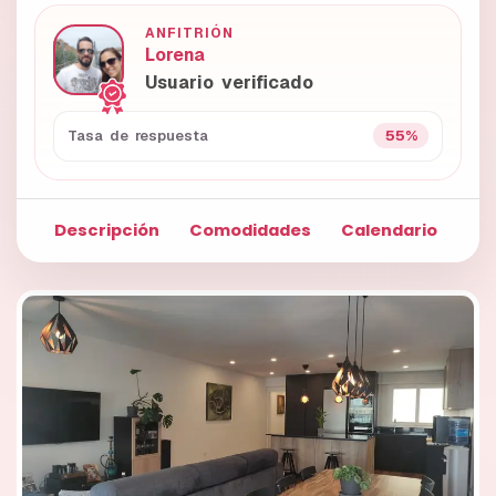
ANFITRIÓN
Lorena
Usuario verificado
55%
Tasa de respuesta
Descripción
Comodidades
Calendario
Fo