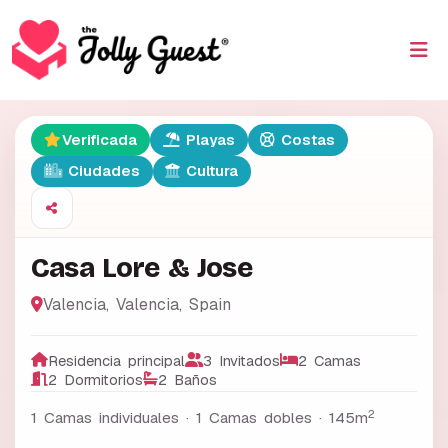
Verificada
Playas
Costas
Ciudades
Cultura
Casa Lore & Jose
Valencia
,
Valencia
,
Spain
Residencia principal
3 Invitados
2 Camas
2 Dormitorios
2 Baños
2
1 Camas individuales · 1 Camas dobles ·
145m