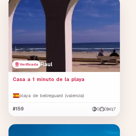
Raul
Verificada
Casa a 1 minuto de la playa
playa de bellreguard (valencia)
#159
0
0
7