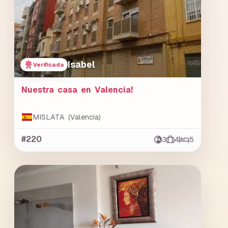
Isabel
Verificada
Nuestra casa en Valencia!
MISLATA (Valencia)
#220
3
4
5