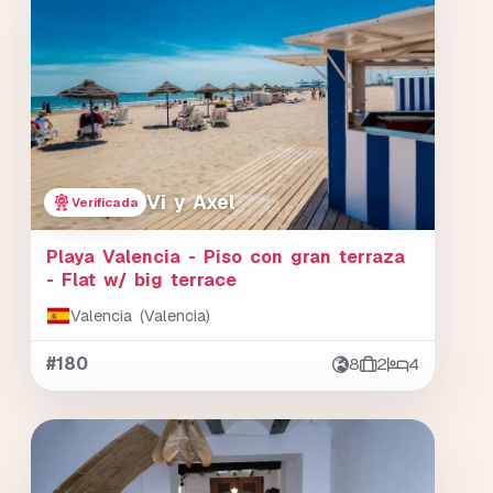
Vi y Axel
Verificada
Playa Valencia - Piso con gran terraza
- Flat w/ big terrace
Valencia (Valencia)
#180
8
2
4