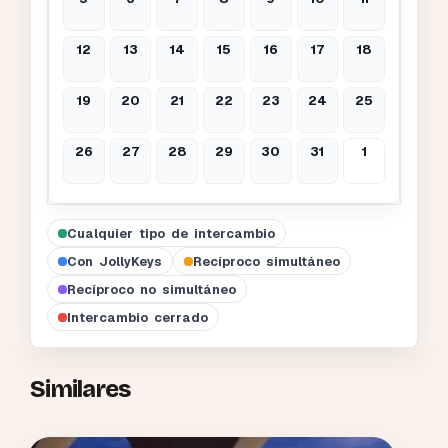
12
13
14
15
16
17
18
19
20
21
22
23
24
25
26
27
28
29
30
31
1
Cualquier tipo de intercambio
Con JollyKeys
Recíproco simultáneo
Recíproco no simultáneo
Intercambio cerrado
Similares