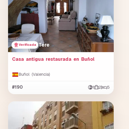
Tere
Verificada
Casa antigua restaurada en Buñol
Buñol (Valencia)
#190
1
2
5