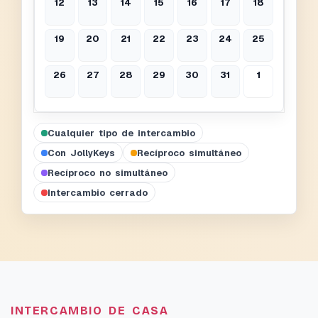
12
13
14
15
16
17
18
19
20
21
22
23
24
25
26
27
28
29
30
31
1
Cualquier tipo de intercambio
Con JollyKeys
Recíproco simultáneo
Recíproco no simultáneo
Intercambio cerrado
INTERCAMBIO DE CASA