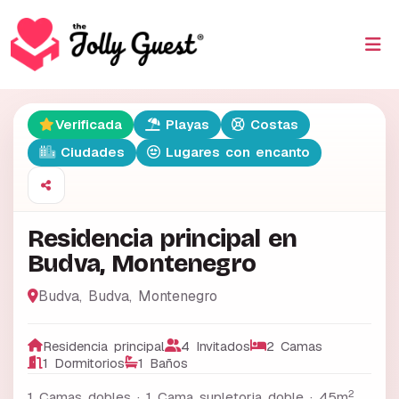
Verificada
Playas
Costas
Ciudades
Lugares con encanto
Residencia principal en
Budva, Montenegro
Budva
,
Budva
,
Montenegro
Residencia principal
4 Invitados
2 Camas
1 Dormitorios
1 Baños
2
1 Camas dobles · 1 Cama supletoria doble ·
45m