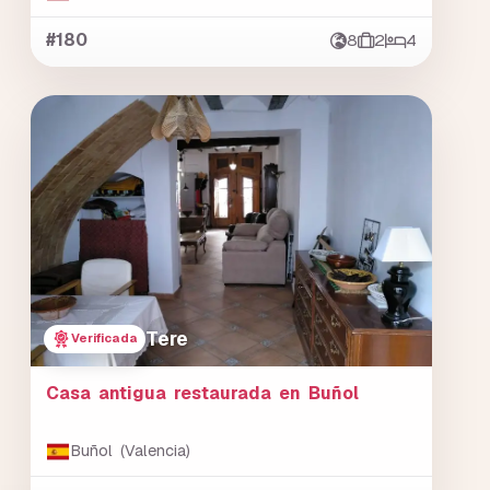
#180
8
2
4
Tere
Verificada
Casa antigua restaurada en Buñol
Buñol (Valencia)