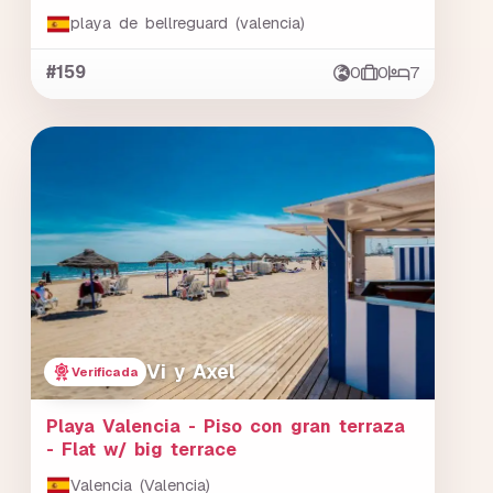
playa de bellreguard (valencia)
#159
0
0
7
Vi y Axel
Verificada
Playa Valencia - Piso con gran terraza
- Flat w/ big terrace
Valencia (Valencia)