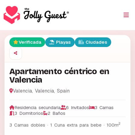
Verificada
Playas
Ciudades
Apartamento céntrico en
Valencia
Valencia
,
Valencia
,
Spain
Residencia secundaria
6 Invitados
3 Camas
3 Dormitorios
2 Baños
2
3 Camas dobles · 1 Cuna extra para bebe ·
100m