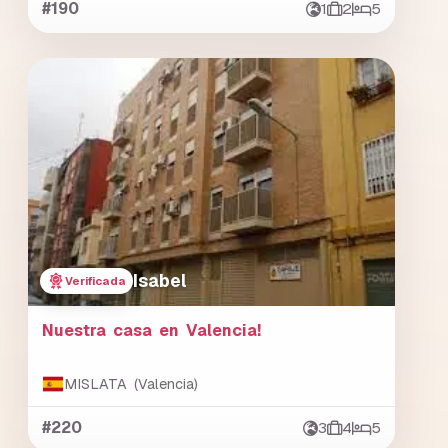
#190
1
2
5
Isabel
Verificada
Nuestra casa en Valencia!
MISLATA (Valencia)
#220
3
4
5