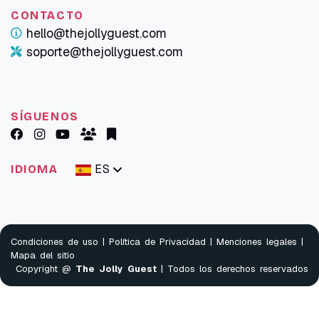
CONTACTO
hello@thejollyguest.com
soporte@thejollyguest.com
SÍGUENOS
ES
IDIOMA
Condiciones de uso
|
Política de Privacidad
|
Menciones legales
|
Mapa del sitio
Copyright @
The Jolly Guest
| Todos los derechos reservados