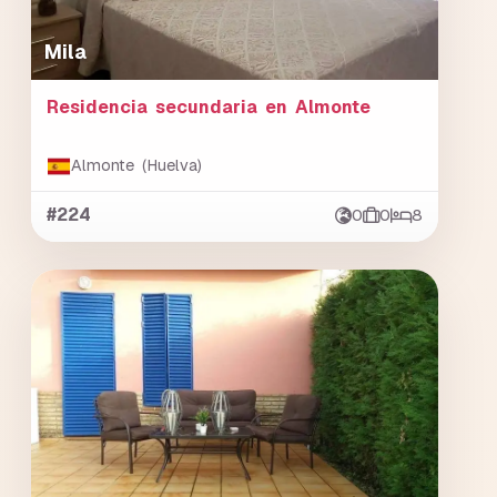
Mila
Residencia secundaria en Almonte
Almonte (Huelva)
#224
0
0
8