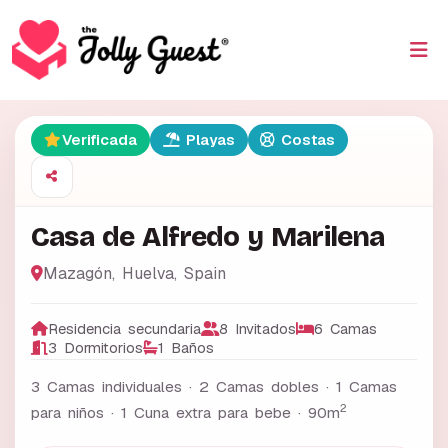
Verificada
Playas
Costas
Casa de Alfredo y Marilena
Mazagón
,
Huelva
,
Spain
Residencia secundaria
8 Invitados
6 Camas
3 Dormitorios
1 Baños
3 Camas individuales · 2 Camas dobles · 1 Camas
2
para niños · 1 Cuna extra para bebe ·
90m