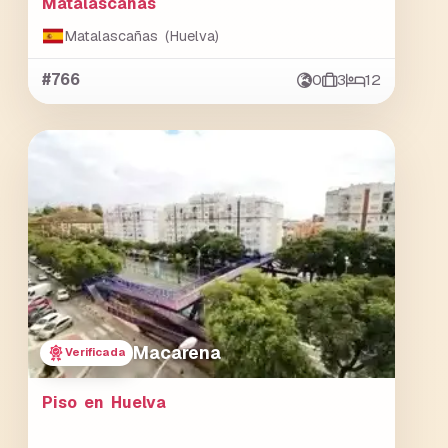
Matalascañas
Matalascañas (Huelva)
#766
0
3
12
Macarena
Verificada
Piso en Huelva