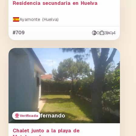
Residencia secundaria en Huelva
Ayamonte (Huelva)
#709
0
3
4
fernando
Verificada
Chalet junto a la playa de