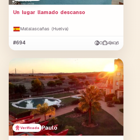
Un lugar llamado descanso
Matalascañas (Huelva)
#694
0
4
6
Paulo
Verificada