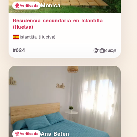
Monica
Verificada
Residencia secundaria en Islantilla
(Huelva)
Islantilla (Huelva)
#624
1
4
8
Ana Belen
Verificada