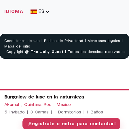
ES
IDIOMA
Condiciones de uso
|
Política de Privacidad
|
Menciones legales
|
Mapa del sitio
Copyright @
The Jolly Guest
| Todos los derechos reservados
Bungalow de luxe en la naturaleza
Akumal , Quintana Roo , Mexico
5 Invitado | 3 Camas | 1 Dormitorios | 1 Baños
We use cookies to provide our services. By using this
website, you agree to this.
¡Regístrate o entra para contactar!
OK
More information