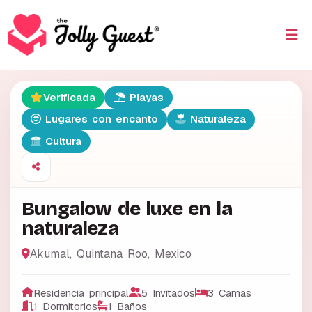
Verificada
Playas
Lugares con encanto
Naturaleza
Cultura
Bungalow de luxe en la
naturaleza
Akumal
,
Quintana Roo
,
Mexico
Residencia principal
5 Invitados
3 Camas
1 Dormitorios
1 Baños