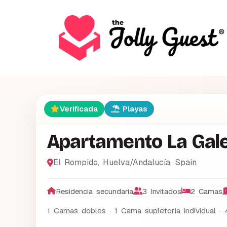
Verificada
Playas
Apartamento La Gal
El Rompido
,
Huelva/Andalucía
,
Spain
Residencia secundaria
3 Invitados
2 Camas
1 Camas dobles · 1 Cama supletoria individual ·