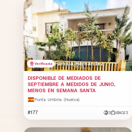
Familia Hernández
Verificada
DISPONIBLE DE MEDIADOS DE
SEPTIEMBRE A MEDIDOS DE JUNIO,
MENOS EN SEMANA SANTA
Punta Umbría (Huelva)
#177
3
4
13