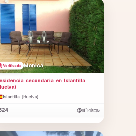
Monica
Verificada
esidencia secundaria en Islantilla
Huelva)
Islantilla (Huelva)
624
1
4
8