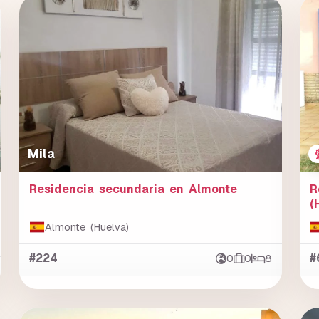
Mila
Residencia secundaria en Almonte
R
(
Almonte (Huelva)
#224
0
0
8
#