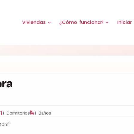
Viviendas
¿Cómo funciona?
Iniciar
era
1 Dormitorios
1 Baños
2
40m