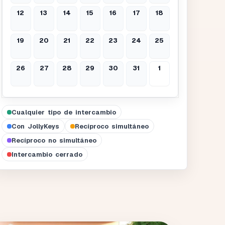
12
13
14
15
16
17
18
19
20
21
22
23
24
25
26
27
28
29
30
31
1
Cualquier tipo de intercambio
Con JollyKeys
Recíproco simultáneo
Recíproco no simultáneo
Intercambio cerrado