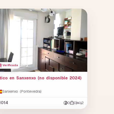
ana
Verificada
tico en Sanxenxo (no disponible 2024)
Sanxenxo (Pontevedra)
1014
0
0
2