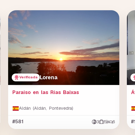
Lorena
Verificada
Paraíso en las Rías Baixas
Á
Aldán (Aldán, Pontevedra)
#581
3
5
6
#