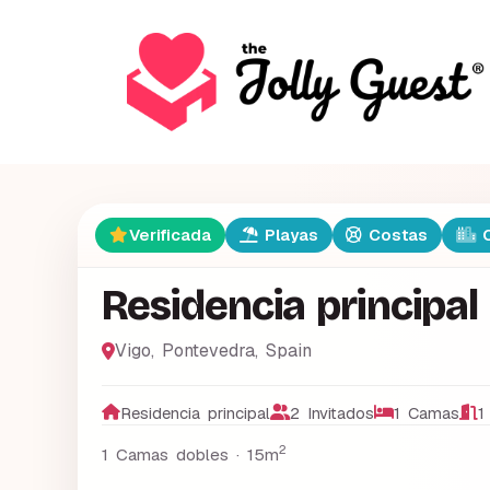
Verificada
Playas
Costas
C
Residencia principal
Vigo
,
Pontevedra
,
Spain
Residencia principal
2 Invitados
1 Camas
1
2
1 Camas dobles ·
15m