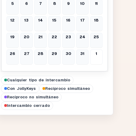
5
6
7
8
9
10
11
12
13
14
15
16
17
18
19
20
21
22
23
24
25
26
27
28
29
30
31
1
Cualquier tipo de intercambio
Con JollyKeys
Recíproco simultáneo
Recíproco no simultáneo
Intercambio cerrado