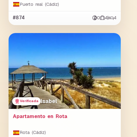
Puerto real (Cádiz)
#874
0
4
4
Isabel
Verificada
Apartamento en Rota
Rota (Cádiz)