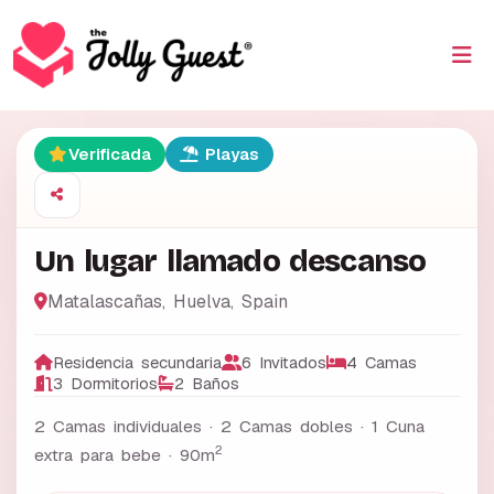
Verificada
Playas
Un lugar llamado descanso
Matalascañas
,
Huelva
,
Spain
Residencia secundaria
6 Invitados
4 Camas
3 Dormitorios
2 Baños
2 Camas individuales · 2 Camas dobles · 1 Cuna
2
extra para bebe ·
90m