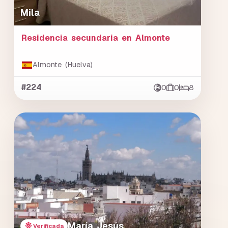
Mila
Residencia secundaria en Almonte
Almonte (Huelva)
#224
0
0
8
María Jesús
Verificada