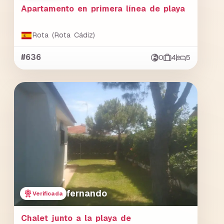
Apartamento en primera línea de playa
Rota (Rota Cádiz)
#636
0
4
5
fernando
Verificada
Chalet junto a la playa de