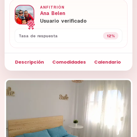
ANFITRIÓN
Ana Belen
Usuario verificado
12%
Tasa de respuesta
Descripción
Comodidades
Calendario
Fo