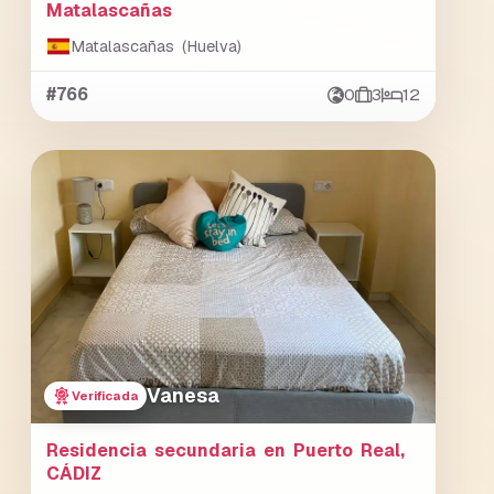
Matalascañas
Matalascañas (Huelva)
#766
0
3
12
Vanesa
Verificada
Residencia secundaria en Puerto Real,
CÁDIZ