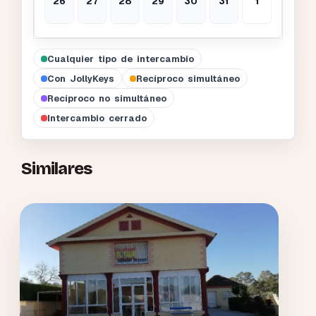
26
27
28
29
30
31
1
Cualquier tipo de intercambio
Con JollyKeys
Recíproco simultáneo
Recíproco no simultáneo
Intercambio cerrado
Similares