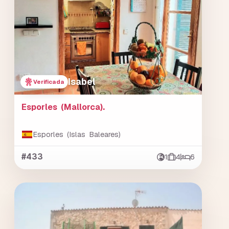
Isabel
Verificada
Esporles (Mallorca).
Esporles (Islas Baleares)
#433
1
4
6