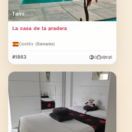
Tami
La casa de la pradera
Costitx (Baleares)
#1863
0
4
6