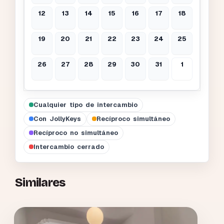
12
13
14
15
16
17
18
19
20
21
22
23
24
25
26
27
28
29
30
31
1
Cualquier tipo de intercambio
Con JollyKeys
Recíproco simultáneo
Recíproco no simultáneo
Intercambio cerrado
Similares