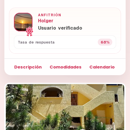
ANFITRIÓN
Holger
Usuario verificado
68%
Tasa de respuesta
Descripción
Comodidades
Calendario
Fo