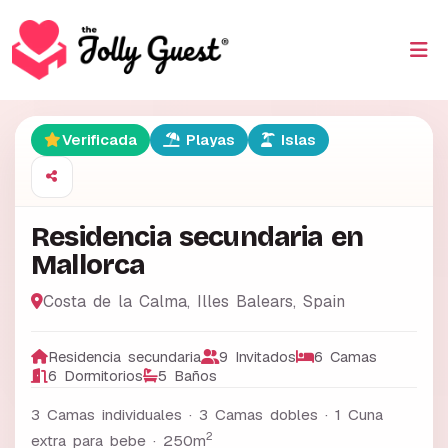
Verificada
Playas
Islas
Residencia secundaria en
Mallorca
Costa de la Calma
,
Illes Balears
,
Spain
Residencia secundaria
9 Invitados
6 Camas
6 Dormitorios
5 Baños
3 Camas individuales · 3 Camas dobles · 1 Cuna
2
extra para bebe ·
250m