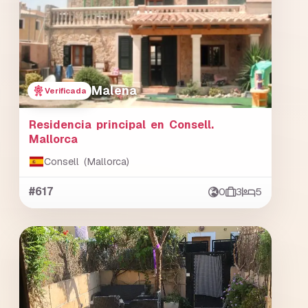
Malena
Verificada
Residencia principal en Consell.
Mallorca
Consell (Mallorca)
#617
0
3
5