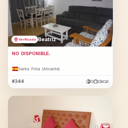
Beatriz
Verificada
NO DISPONIBLE.
Santa Pola (Alicante)
#344
0
0
8