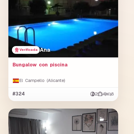
Ana
Verificada
Bungalow con piscina
El Campello (Alicante)
#324
2
4
8