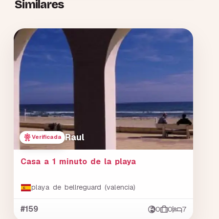
Similares
Raul
Verificada
Casa a 1 minuto de la playa
playa de bellreguard (valencia)
#159
0
0
7