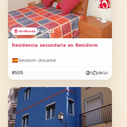
Felicia
Verificada
Residencia secundaria en Benidorm
Benidorm (Alicante)
#505
5
4
4