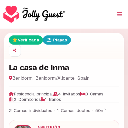
Verificada
Playas
La casa de Inma
Benidorm
,
Benidorm/Alicante
,
Spain
Residencia principal
4 Invitados
3 Camas
2 Dormitorios
1 Baños
2
2 Camas individuales · 1 Camas dobles ·
50m
ANFITRIÓN