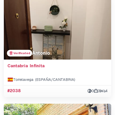
Antonio
Verificated
Cantabria Infinita
Torrelavega (ESPAÑA/CANTABRIA)
#2038
0
3
4