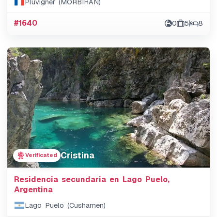
Pluvigner (MORBIHAN)
#1640
0
5
8
Cristina
Verificated
Residencia secundaria en Lago Puelo,
Argentina
Lago Puelo (Cushamen)