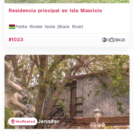
Residencia principal en Isla Mauricio
Petite Riviere Noire (Black River)
#1033
0
3
8
Jennifer
Verificated