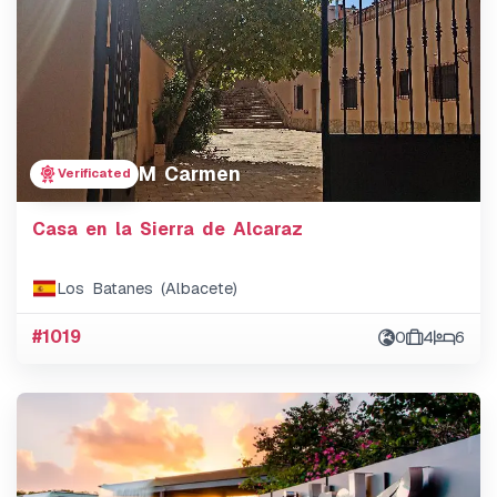
M Carmen
Verificated
Casa en la Sierra de Alcaraz
Los Batanes (Albacete)
#1019
0
4
6