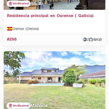
Rocio
Verificated
Residencia principal en Ourense ( Galicia)
Orense (Orense)
#296
2
4
6
Manjula
Verificated