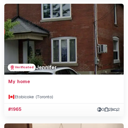
Jennifer
Verificated
My home
Etobicoke (Toronto)
#1965
0
2
2