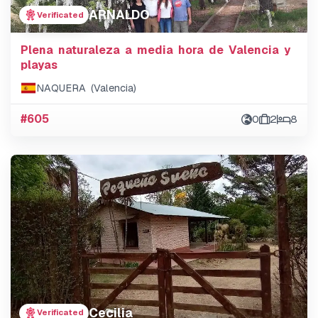
ARNALDO
Verificated
Plena naturaleza a media hora de Valencia y
playas
NAQUERA (Valencia)
#605
0
2
8
Cecilia
Verificated