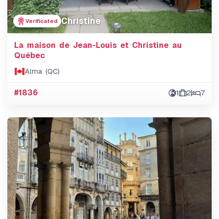
Christine
Verificated
La maison de Jean-Louis et Christine au
Québec
Alma (QC)
#1836
1
2
7