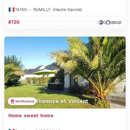
74150 - RUMILLY (Haute-Savoie)
#726
0
4
8
Florence et Vincent
Verificated
Home sweet home