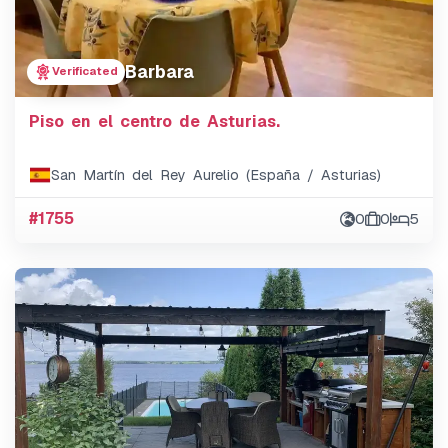
Barbara
Verificated
Piso en el centro de Asturias.
San Martín del Rey Aurelio (España / Asturias)
#1755
0
0
5