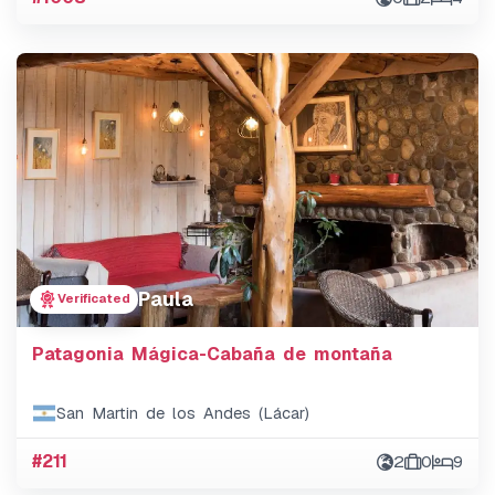
Paula
Verificated
Patagonia Mágica-Cabaña de montaña
San Martin de los Andes (Lácar)
#211
2
0
9