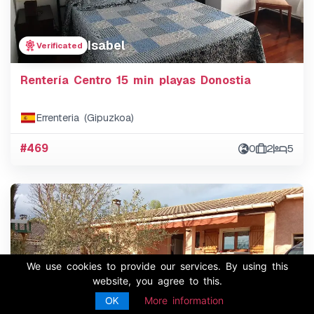
Isabel
Verificated
Rentería Centro 15 min playas Donostia
Errenteria (Gipuzkoa)
#469
0
2
5
We use cookies to provide our services. By using this
website, you agree to this.
OK
More information