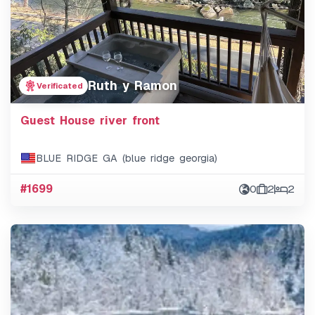
Ruth y Ramon
Verificated
Guest House river front
BLUE RIDGE GA (blue ridge georgia)
#1699
0
2
2