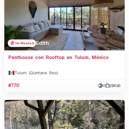
Edith
Verificated
Penthouse con Rooftop en Tulum, México
Tulum (Quintana Roo)
#770
0
2
6