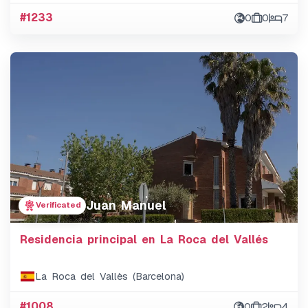
#1233
0
0
7
Juan Manuel
Verificated
Residencia principal en La Roca del Vallés
La Roca del Vallès (Barcelona)
#1008
0
2
4