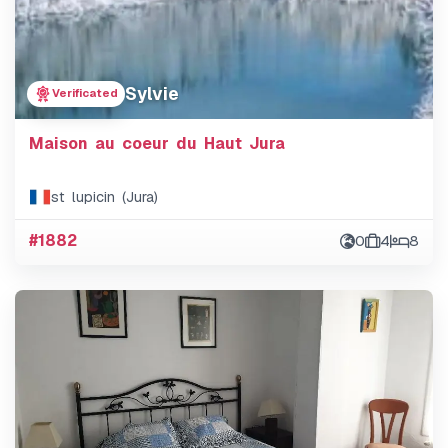
Sylvie
Verificated
Maison au coeur du Haut Jura
st lupicin (Jura)
#1882
0
4
8