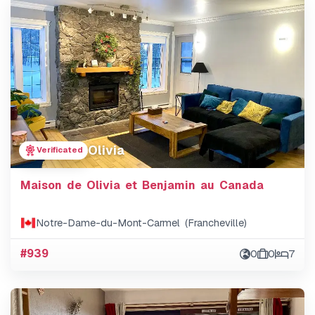
Olivia
Verificated
Maison de Olivia et Benjamin au Canada
Notre-Dame-du-Mont-Carmel (Francheville)
#939
0
0
7