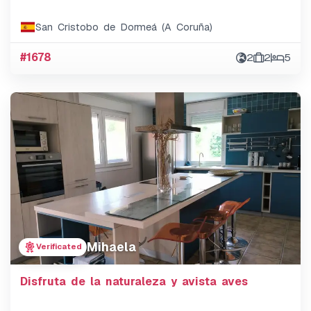
San Cristobo de Dormeá (A Coruña)
#1678
2
2
5
Mihaela
Verificated
Disfruta de la naturaleza y avista aves