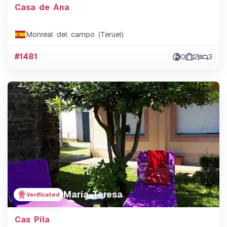
Casa de Ana
Monreal del campo (Teruel)
#1481
0
2
3
María Teresa
Verificated
Cas Pila