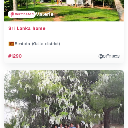
Valerie
Verificated
Sri Lanka home
Bentota (Galle district)
#1290
0
1
3