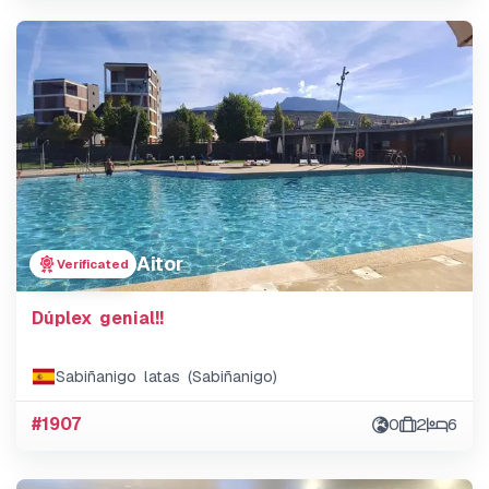
Aitor
Verificated
Dúplex genial!!
Sabiñanigo latas (Sabiñanigo)
#1907
0
2
6