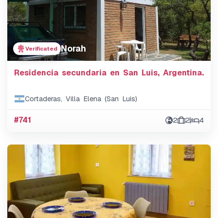
Norah
Verificated
Residencia secundaria en San Luis, Argentina.
Cortaderas, Villa Elena (San Luis)
#741
2
2
4