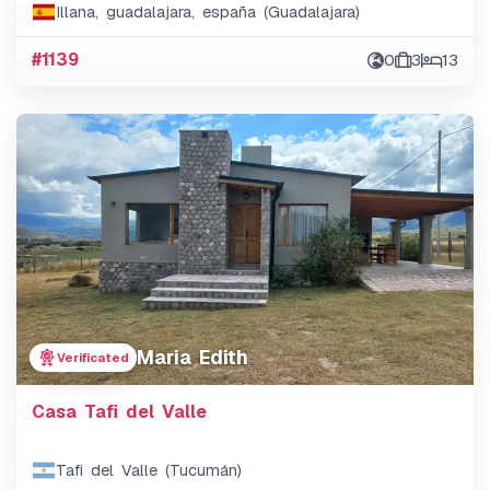
Illana, guadalajara, españa (Guadalajara)
#1139
0
3
13
Maria Edith
Verificated
Casa Tafi del Valle
Tafi del Valle (Tucumán)