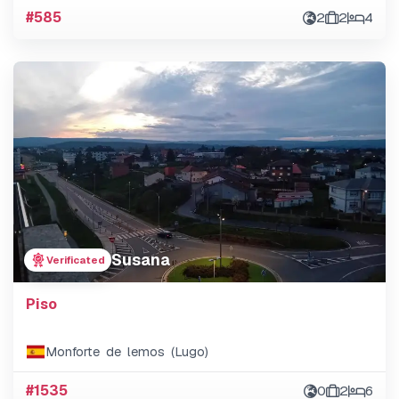
#585
2
2
4
Susana
Verificated
Piso
Monforte de lemos (Lugo)
#1535
0
2
6