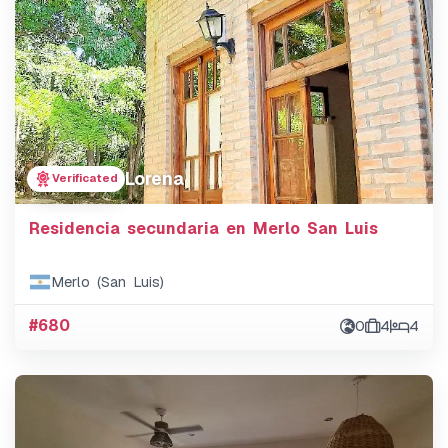
Lorena
Verificated
Residencia secundaria en Merlo San Luis
Merlo (San Luis)
#680
0
4
4