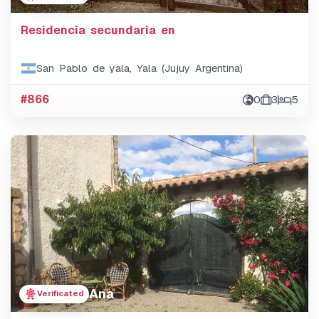
Residencia secundaria en
San Pablo de yala, Yala (Jujuy Argentina)
#866
0
3
5
Ana
Verificated