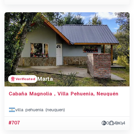
Marta
Verificated
Cabaña Magnolia , Villa Pehuenia, Neuquén
villa pehuenia (neuquen)
#707
0
4
4