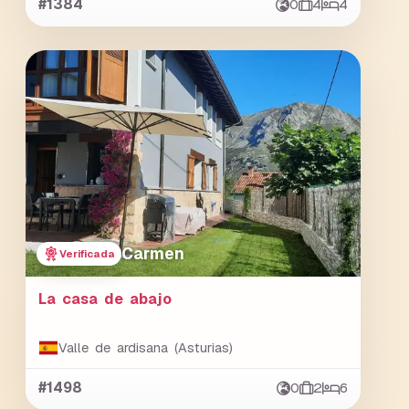
#1384
0
4
4
Carmen
Verificada
La casa de abajo
Valle de ardisana (Asturias)
#1498
0
2
6