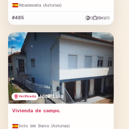
Ribadesella (Asturias)
#485
0
6
10
José Luis
Verificada
Vivienda de campo.
Soto del Barco (Asturias)