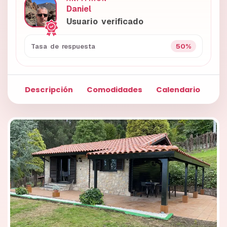
Daniel
Usuario verificado
50%
Tasa de respuesta
Descripción
Comodidades
Calendario
Fo