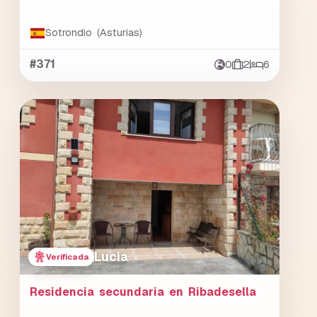
Sotrondio (Asturias)
#371
0
2
6
Lucia
Verificada
Residencia secundaria en Ribadesella