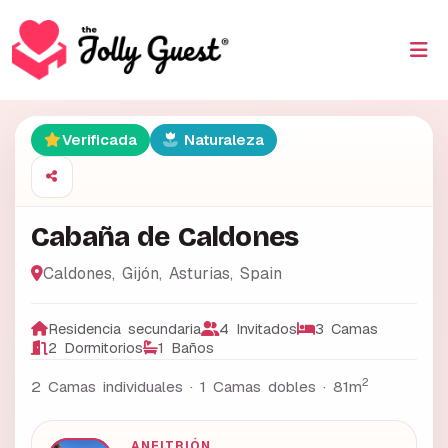
Verificada
Naturaleza
Cabaña de Caldones
Caldones, Gijón
,
Asturias
,
Spain
Residencia secundaria
4 Invitados
3 Camas
2 Dormitorios
1 Baños
2
2 Camas individuales · 1 Camas dobles ·
81m
ANFITRIÓN