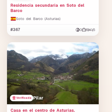
Residencia secundaria en Soto del
Barco
Soto del Barco (Asturias)
#367
0
6
5
Pilar
Verificada
Casa en el centro de Asturias.