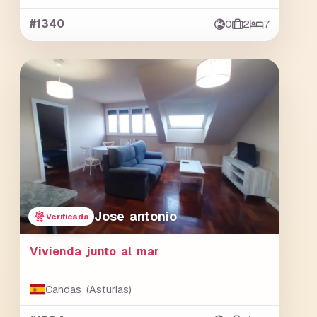
#1340
0
2
7
Jose antonio
Verificada
Vivienda junto al mar
Candas (Asturias)