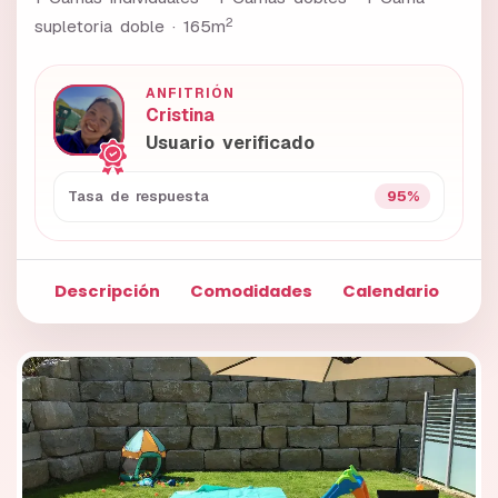
2
supletoria doble ·
165m
ANFITRIÓN
Cristina
Usuario verificado
95%
Tasa de respuesta
Descripción
Comodidades
Calendario
Fo