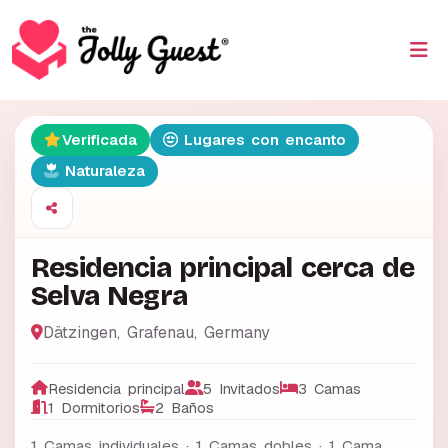
Verificada
Lugares con encanto
Naturaleza
Residencia principal cerca de
Selva Negra
Dätzingen
,
Grafenau
,
Germany
Residencia principal
5 Invitados
3 Camas
1 Dormitorios
2 Baños
1 Camas individuales · 1 Camas dobles · 1 Cama