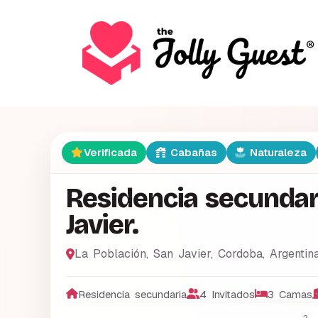
Verificada
Cabañas
Naturaleza
Residencia secundar
Javier.
La Población, San Javier
,
Cordoba
,
Argentin
Residencia secundaria
4 Invitados
3 Camas
2