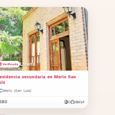
Lorena
Verificada
esidencia secundaria en Merlo San
uis
Merlo (San Luis)
680
0
4
4