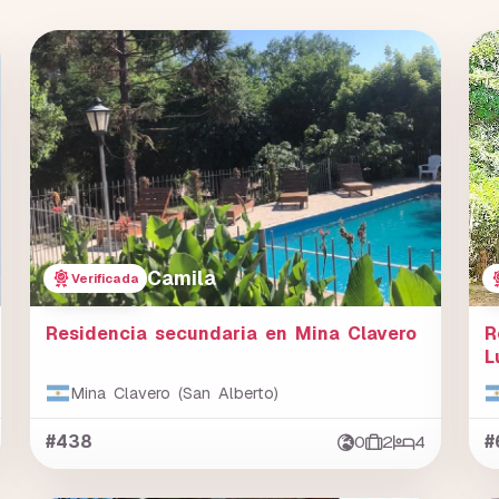
Camila
Verificada
Residencia secundaria en Mina Clavero
R
L
Mina Clavero (San Alberto)
#438
0
2
4
#