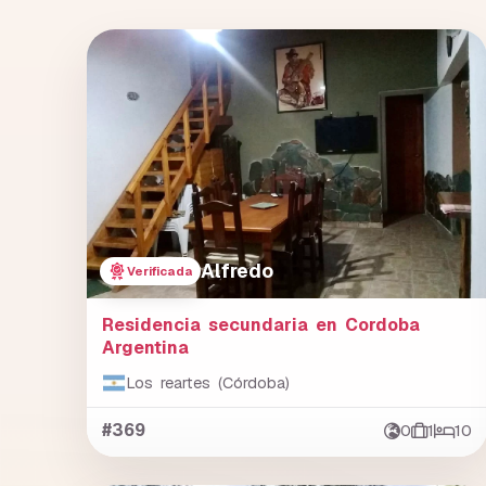
Alfredo
Verificada
Residencia secundaria en Cordoba
Argentina
Los reartes (Córdoba)
#369
0
1
10