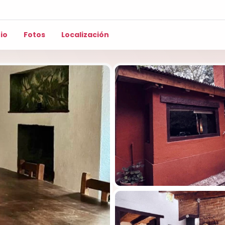
io
Fotos
Localización