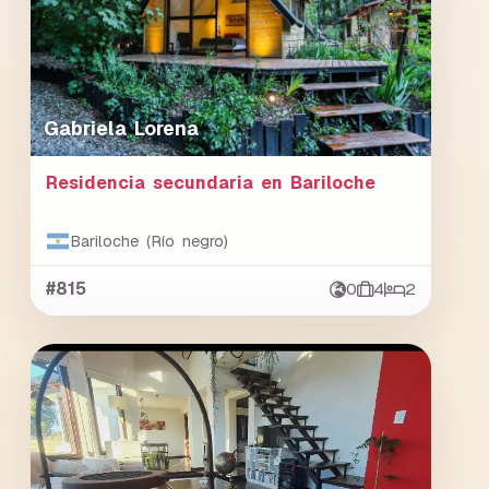
Gabriela Lorena
Residencia secundaria en Bariloche
Bariloche (Río negro)
#815
0
4
2