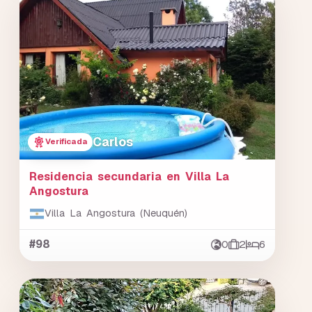
Carlos
Verificada
Residencia secundaria en Villa La
Angostura
Villa La Angostura (Neuquén)
#98
0
2
6