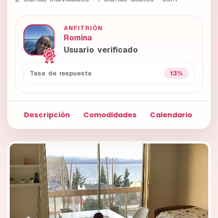
ANFITRIÓN
Romina
Usuario verificado
13%
Tasa de respuesta
Descripción
Comodidades
Calendario
Fo