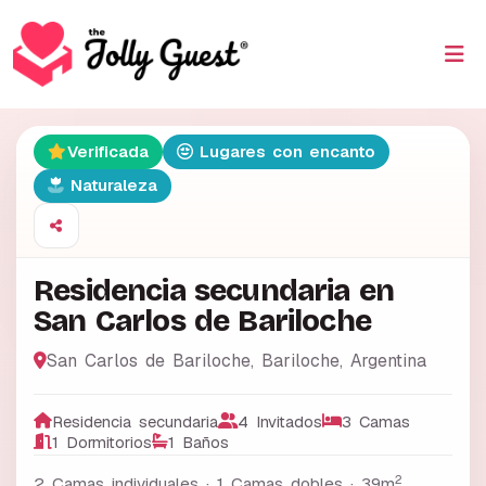
Verificada
Lugares con encanto
Naturaleza
Residencia secundaria en
San Carlos de Bariloche
San Carlos de Bariloche
,
Bariloche
,
Argentina
Residencia secundaria
4 Invitados
3 Camas
1 Dormitorios
1 Baños
2
2 Camas individuales · 1 Camas dobles ·
39m