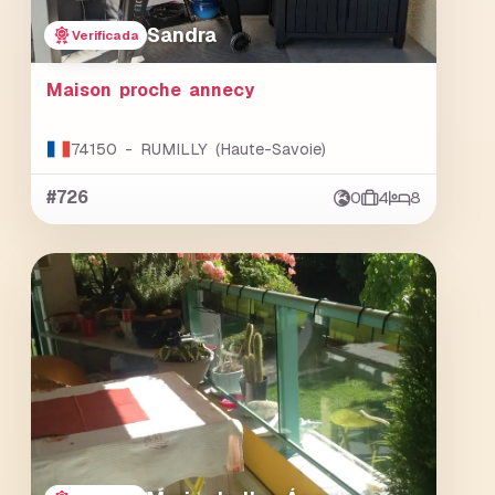
Sandra
Verificada
Maison proche annecy
74150 - RUMILLY (Haute-Savoie)
#726
0
4
8