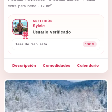
2
extra para bebe ·
170m
ANFITRIÓN
Sylvie
Usuario verificado
100%
Tasa de respuesta
Descripción
Comodidades
Calendario
Fo