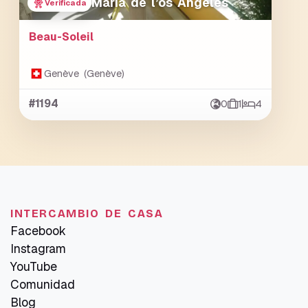
Maria de l’os Ángeles
Verificada
Beau-Soleil
Genève (Genève)
#1194
0
1
4
INTERCAMBIO DE CASA
Facebook
Instagram
YouTube
Comunidad
Blog