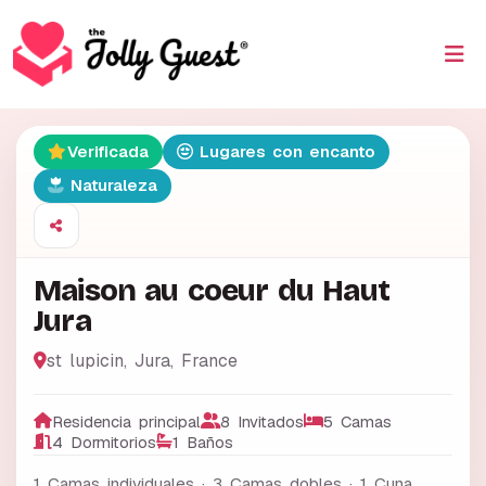
Verificada
Lugares con encanto
Naturaleza
Maison au coeur du Haut
Jura
st lupicin
,
Jura
,
France
Residencia principal
8 Invitados
5 Camas
4 Dormitorios
1 Baños
1 Camas individuales · 3 Camas dobles · 1 Cuna