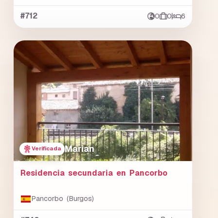
#712
0
0
6
Marian
Verificada
Residencia secundaria en Pancorbo
Pancorbo (Burgos)