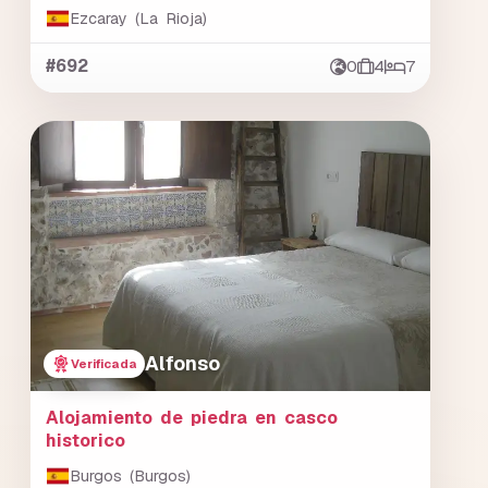
Ezcaray (La Rioja)
#692
0
4
7
Alfonso
Verificada
Alojamiento de piedra en casco
historico
Burgos (Burgos)