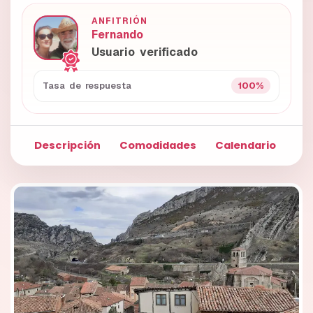
ANFITRIÓN
Fernando
Usuario verificado
100%
Tasa de respuesta
Descripción
Comodidades
Calendario
Fo