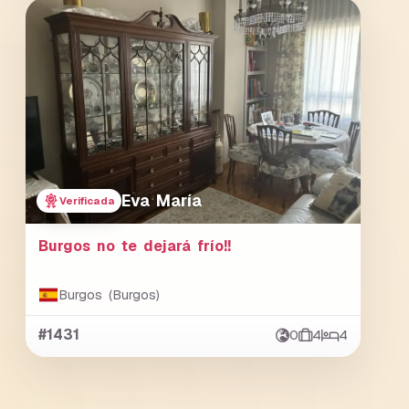
Eva María
Verificada
Burgos no te dejará frío!!
Burgos (Burgos)
#1431
0
4
4