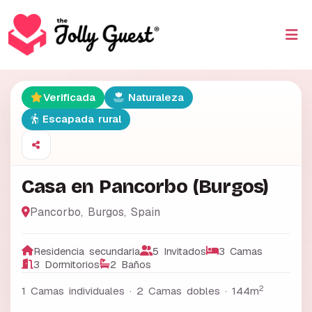
Verificada
Naturaleza
Escapada rural
Casa en Pancorbo (Burgos)
Pancorbo
,
Burgos
,
Spain
Residencia secundaria
5 Invitados
3 Camas
3 Dormitorios
2 Baños
2
1 Camas individuales · 2 Camas dobles ·
144m