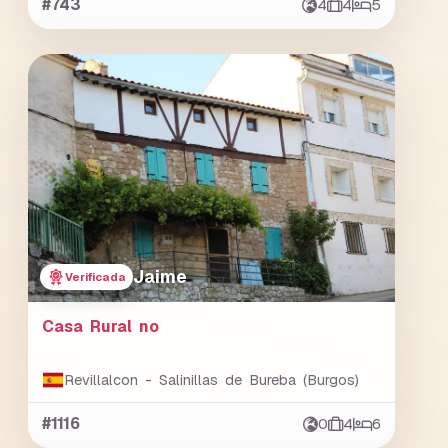
#743
4
4
5
Jaime
Verificada
Casa Rural no
Revillalcon - Salinillas de Bureba (Burgos)
#1116
0
4
6