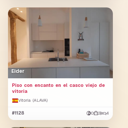
Eider
Piso con encanto en el casco viejo de
vitoria
Vitoria (ALAVA)
#1128
0
3
4