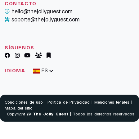
CONTACTO
hello@thejollyguest.com
soporte@thejollyguest.com
SÍGUENOS
ES
IDIOMA
Condiciones de uso
|
Política de Privacidad
|
Menciones legales
|
Mapa del sitio
Copyright @
The Jolly Guest
| Todos los derechos reservados