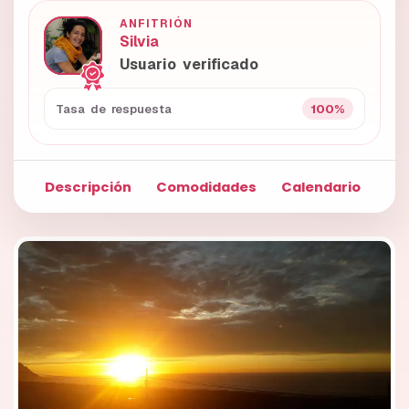
ANFITRIÓN
Silvia
Usuario verificado
100%
Tasa de respuesta
Descripción
Comodidades
Calendario
Fo