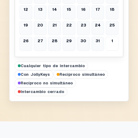
12
13
14
15
16
17
18
19
20
21
22
23
24
25
26
27
28
29
30
31
1
Cualquier tipo de intercambio
Con JollyKeys
Recíproco simultáneo
Recíproco no simultáneo
Intercambio cerrado