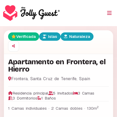
Verificada
Islas
Naturaleza
Apartamento en Frontera, el
Hierro
Frontera
,
Santa Cruz de Tenerife
,
Spain
Residencia principal
5 Invitados
3 Camas
3 Dormitorios
1 Baños
2
1 Camas individuales · 2 Camas dobles ·
130m