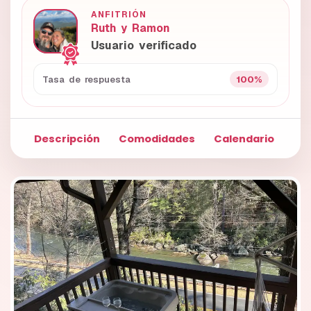
ANFITRIÓN
Ruth y Ramon
Usuario verificado
100%
Tasa de respuesta
Descripción
Comodidades
Calendario
Fo