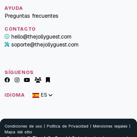
AYUDA
Preguntas frecuentes
CONTACTO
hello@thejollyguest.com
soporte@thejollyguest.com
SÍGUENOS
ES
IDIOMA
Condiciones de uso
|
Política de Privacidad
|
Menciones legales
|
Mapa del sitio