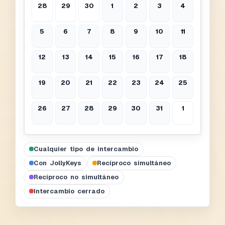
28
29
30
1
2
3
4
5
6
7
8
9
10
11
12
13
14
15
16
17
18
19
20
21
22
23
24
25
26
27
28
29
30
31
1
Cualquier tipo de intercambio
Con JollyKeys
Recíproco simultáneo
Recíproco no simultáneo
Intercambio cerrado