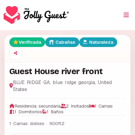
Verificada
Cabañas
Naturaleza
Guest House river front
BLUE RIDGE GA
,
blue ridge georgia
,
United
States
Residencia secundaria
2 Invitados
1 Camas
1 Dormitorios
1 Baños
1 Camas dobles ·
900ft2