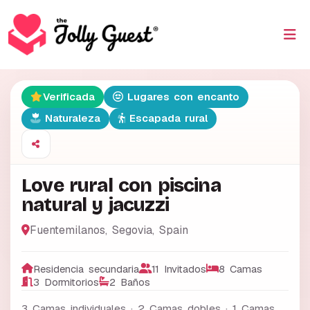
Verificada
Lugares con encanto
Naturaleza
Escapada rural
Love rural con piscina
natural y jacuzzi
Fuentemilanos
,
Segovia
,
Spain
Residencia secundaria
11 Invitados
8 Camas
3 Dormitorios
2 Baños
3 Camas individuales · 2 Camas dobles · 1 Camas