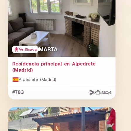
MARTA
Verificada
Residencia principal en Alpedrete
(Madrid)
Alpedrete (Madrid)
#783
0
3
4