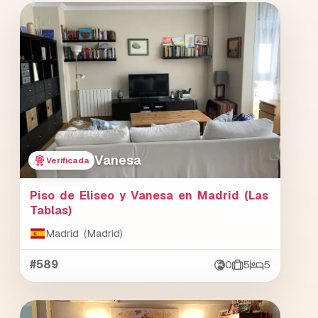
Vanesa
Verificada
Piso de Eliseo y Vanesa en Madrid (Las
Tablas)
Madrid (Madrid)
#589
0
5
5