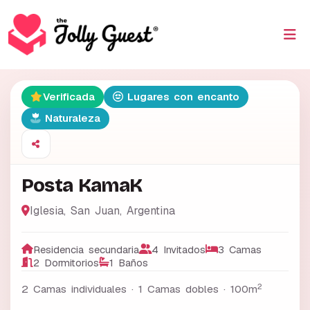
Verificada
Lugares con encanto
Naturaleza
Posta KamaK
Iglesia
,
San Juan
,
Argentina
Residencia secundaria
4 Invitados
3 Camas
2 Dormitorios
1 Baños
2
2 Camas individuales · 1 Camas dobles ·
100m