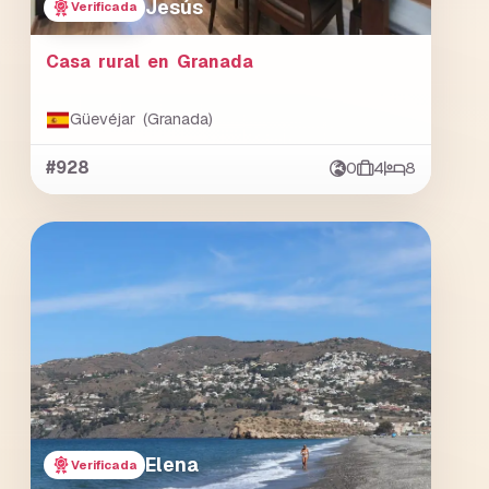
Jesús
Verificada
Casa rural en Granada
Güevéjar (Granada)
#928
0
4
8
Elena
Verificada