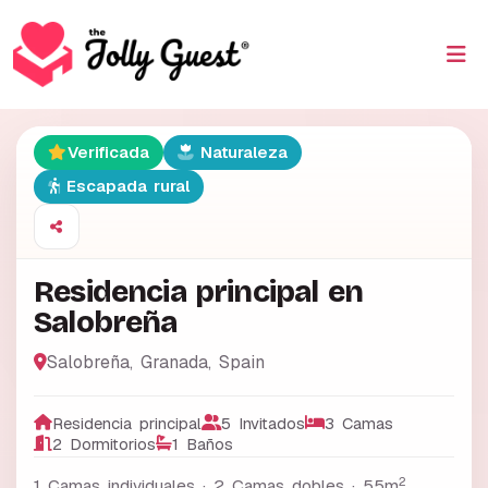
Verificada
Naturaleza
Escapada rural
Residencia principal en
Salobreña
Salobreña
,
Granada
,
Spain
Residencia principal
5 Invitados
3 Camas
2 Dormitorios
1 Baños
2
1 Camas individuales · 2 Camas dobles ·
55m