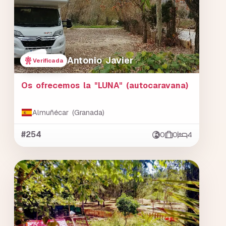
Antonio Javier
Verificada
Os ofrecemos la "LUNA" (autocaravana)
Almuñécar (Granada)
#254
0
0
4