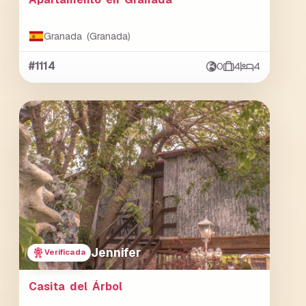
Granada (Granada)
#1114
0
4
4
Jennifer
Verificada
Casita del Árbol