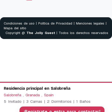
Condiciones de uso
|
Política de Privacidad
|
Menciones legales
|
Mapa del sitio
Copyright @
The Jolly Guest
| Todos los derechos reservados
Residencia principal en Salobreña
Salobreña , Granada , Spain
5 Invitado | 3 Camas | 2 Dormitorios | 1 Baños
We use cookies to provide our services. By using this
website, you agree to this.
¡Regístrate o entra para contactar!