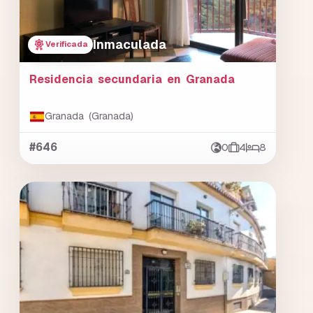
Inmaculada
Verificada
Residencia secundaria en Granada
Granada (Granada)
#646
0
4
8