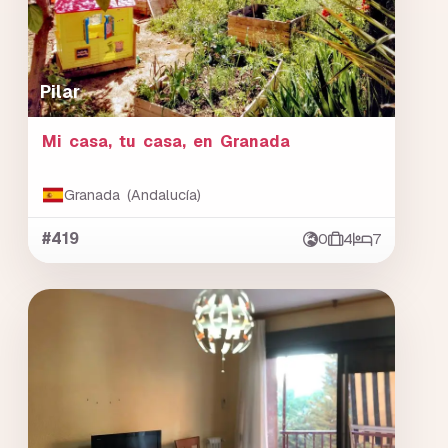
Pilar
Mi casa, tu casa, en Granada
Granada (Andalucía)
#419
0
4
7