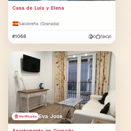
Casa de Luis y Elena
Salobreña (Granada)
#1068
0
5
6
Eva Jose
Verificada
Apartamento en Granada