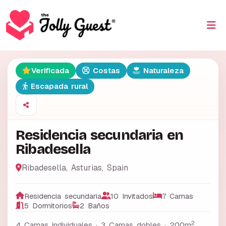
Verificada
Costas
Naturaleza
Escapada rural
Residencia secundaria en
Ribadesella
Ribadesella
,
Asturias
,
Spain
Residencia secundaria
10 Invitados
7 Camas
5 Dormitorios
2 Baños
2
4 Camas individuales · 3 Camas dobles ·
200m