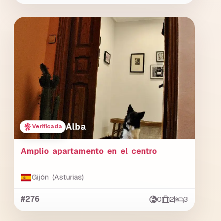
Alba
Verificada
Amplio apartamento en el centro
Gijón (Asturias)
#276
0
2
3