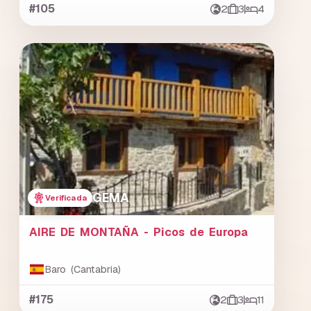
#105
2
3
4
GEMA
Verificada
AIRE DE MONTAÑA - Picos de Europa
Baro (Cantabria)
#175
2
3
11