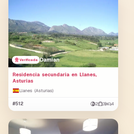
Damian
Verificada
Residencia secundaria en Llanes,
Asturias
Llanes (Asturias)
#512
2
3
4