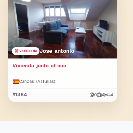
Jose antonio
Verificada
Vivienda junto al mar
Candas (Asturias)
#1384
0
4
4