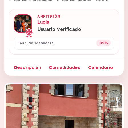
ANFITRIÓN
Lucia
Usuario verificado
39%
Tasa de respuesta
Descripción
Comodidades
Calendario
Fo