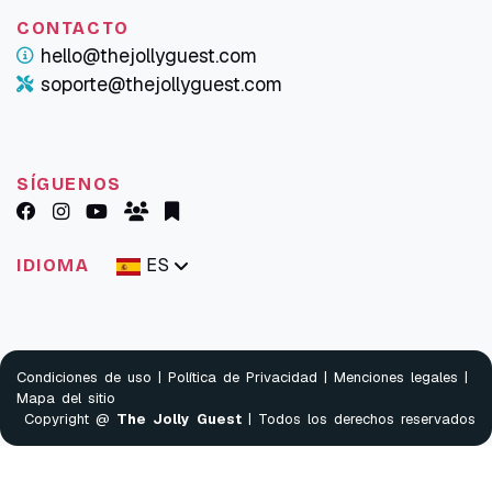
CONTACTO
hello@thejollyguest.com
soporte@thejollyguest.com
SÍGUENOS
ES
IDIOMA
Condiciones de uso
|
Política de Privacidad
|
Menciones legales
|
Mapa del sitio
Copyright @
The Jolly Guest
| Todos los derechos reservados