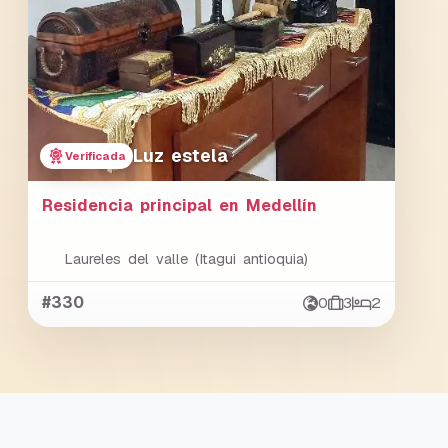
Luz estela
Verificada
Residencia principal en Medellín
Laureles del valle (Itagui antioquia)
#330
0
3
2