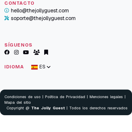
CONTACTO
hello@thejollyguest.com
soporte@thejollyguest.com
SÍGUENOS
ES
IDIOMA
Condiciones de uso
|
Política de Privacidad
|
Menciones legales
|
Mapa del sitio
Copyright @
The Jolly Guest
| Todos los derechos reservados