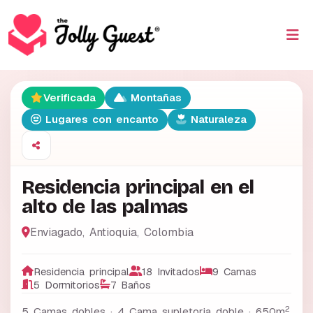
Verificada
Montañas
Lugares con encanto
Naturaleza
Residencia principal en el
alto de las palmas
Enviagado
,
Antioquia
,
Colombia
Residencia principal
18 Invitados
9 Camas
5 Dormitorios
7 Baños
2
5 Camas dobles · 4 Cama supletoria doble ·
650m