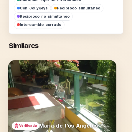
Con JollyKeys
Recíproco simultáneo
Recíproco no simultáneo
Intercambio cerrado
Similares
Maria de l’os Ángeles
Verificada