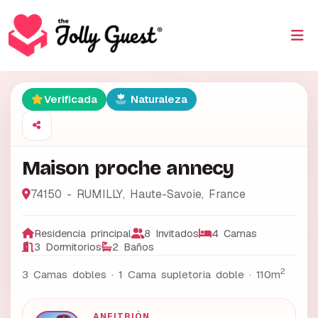
Verificada
Naturaleza
Maison proche annecy
74150 - RUMILLY
,
Haute-Savoie
,
France
Residencia principal
8 Invitados
4 Camas
3 Dormitorios
2 Baños
2
3 Camas dobles · 1 Cama supletoria doble ·
110m
ANFITRIÓN