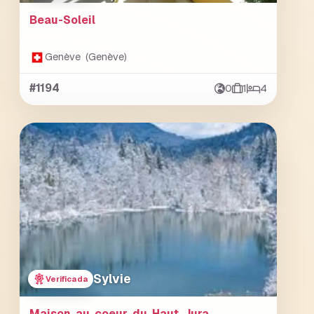
Beau-Soleil
Genève (Genève)
#1194
0
1
4
Sylvie
Verificada
Maison au coeur du Haut Jura