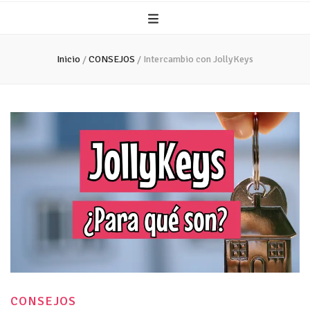
Inicio
/
CONSEJOS
/
Intercambio con JollyKeys
CONSEJOS