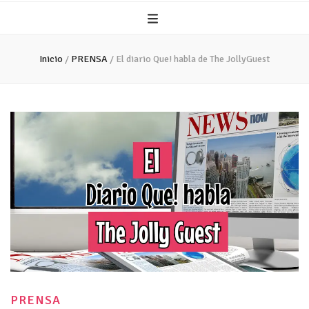
Inicio
/
PRENSA
/
El diario Que! habla de The JollyGuest
PRENSA