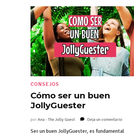
CONSEJOS
Cómo ser un buen
JollyGuester
por
Ana - The Jolly Guest
Deja un comentario
en
Cómo
Ser un buen JollyGuester, es fundamental
ser