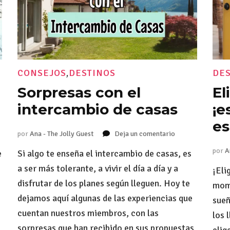
CONSEJOS
,
DESTINOS
DE
Sorpresas con el
El
intercambio de casas
¡e
es
por
Ana - The Jolly Guest
Deja un comentario
en
Sorpresas
por
A
e
Si algo te enseña el intercambio de casas, es
con
el
a ser más tolerante, a vivir el día a día y a
¡Eli
intercambio
i
disfrutar de los planes según lleguen. Hoy te
mome
de
dejamos aquí algunas de las experiencias que
casas
sueñ
cuentan nuestros miembros, con las
los 
sorpresas que han recibido en sus propuestas
elig