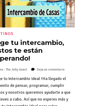
STINOS
ige tu intercambio,
stos te están
perando!
na - The Jolly Guest
Deja un comentario
en
Elige
ge tu intercambio ideal !Ha llegado el
tu
intercambio,
nto de pensar, programar, cumplir
¡estos
os y nosotros queremos ayudarte a que
te
lleves a cabo. Así que no esperes más y
están
esperando!
e tu intercambio ideal para estas