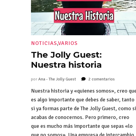
NOTICIAS
,
VARIOS
The Jolly Guest:
Nuestra historia
por
Ana - The Jolly Guest
2 comentarios
en
The
Nuestra historia y «quienes somos», creo qu
Jolly
Guest:
es algo importante que debes de saber, tanto
Nuestra
si ya formas parte de The Jolly Guest, como s
historia
acabas de conocernos. Pero primero, creo
que es mucho más importante que sepas «lo
que no somos». Una empresa de intercambio