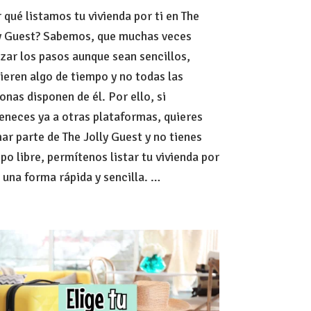
Listamos
 qué listamos tu vivienda por ti en The
tu
vivienda
y Guest? Sabemos, que muchas veces
por
izar los pasos aunque sean sencillos,
ti
ieren algo de tiempo y no todas las
en
The
onas disponen de él. Por ello, si
Jolly
eneces ya a otras plataformas, quieres
Guest
ar parte de The Jolly Guest y no tienes
po libre, permítenos listar tu vivienda por
e una forma rápida y sencilla. …