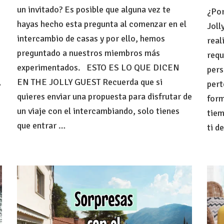
detalle
un invitado? Es posible que alguna vez te
¿Por
de
hayas hecho esta pregunta al comenzar en el
Joll
uester
bienvenida?
intercambio de casas y por ello, hemos
real
preguntado a nuestros miembros más
requ
experimentados. ESTO ES LO QUE DICEN
pers
,
EN THE JOLLY GUEST Recuerda que si
pert
quieres enviar una propuesta para disfrutar de
form
un viaje con el intercambiando, solo tienes
tiem
que entrar …
ti d