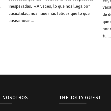
l
inesperadas. «A veces, lo que nos llega por
vaca
casualidad, nos hace más felices que lo que
de d
buscamos» …
que 
podr
tu …
E NOSOTROS
THE JOLLY GUEST