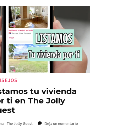
NSEJOS
stamos tu vivienda
r ti en The Jolly
uest
na - The Jolly Guest
Deja un comentario
en