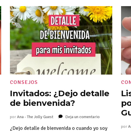
CONSEJOS
CO
Invitados: ¿Dejo detalle
Li
de bienvenida?
po
G
por
Ana - The Jolly Guest
Deja un comentario
en
Invitados:
por
A
¿Dejo detalle de bienvenida o cuando yo soy
¿Dejo