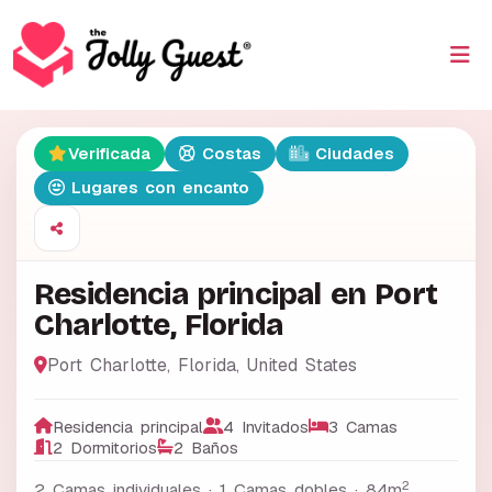
Verificada
Costas
Ciudades
Lugares con encanto
Residencia principal en Port
Charlotte, Florida
Port Charlotte
,
Florida
,
United States
Residencia principal
4 Invitados
3 Camas
2 Dormitorios
2 Baños
2
2 Camas individuales · 1 Camas dobles ·
84m