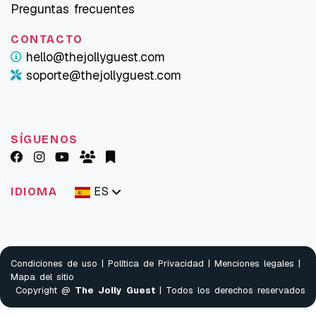
Preguntas frecuentes
CONTACTO
hello@thejollyguest.com
soporte@thejollyguest.com
SÍGUENOS
ES
IDIOMA
Condiciones de uso
|
Política de Privacidad
|
Menciones legales
|
Mapa del sitio
Copyright @
The Jolly Guest
| Todos los derechos reservados