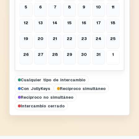
5
6
7
8
9
10
11
12
13
14
15
16
17
18
19
20
21
22
23
24
25
26
27
28
29
30
31
1
Cualquier tipo de intercambio
Con JollyKeys
Recíproco simultáneo
Recíproco no simultáneo
Intercambio cerrado